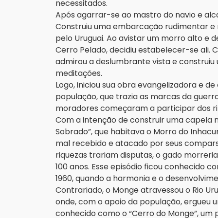
necessitados.
Após agarrar-se ao mastro do navio e alc
Construiu uma embarcação rudimentar e n
pelo Uruguai. Ao avistar um morro alto e
Cerro Pelado, decidiu estabelecer-se ali. 
admirou a deslumbrante vista e construi
meditações.
Logo, iniciou sua obra evangelizadora e d
população, que trazia as marcas da guerra 
moradores começaram a participar dos ri
Com a intenção de construir uma capela n
Sobrado”, que habitava o Morro do Inhacur
mal recebido e atacado por seus comparsas
riquezas trariam disputas, o gado morreri
100 anos. Esse episódio ficou conhecido c
1960, quando a harmonia e o desenvolvime
Contrariado, o Monge atravessou o Rio Ur
onde, com o apoio da população, ergueu u
conhecido como o “Cerro do Monge”, um p