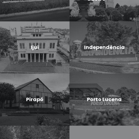
Ijui
Independência
Pirapó
Porto Lucena