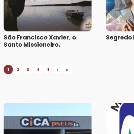
São Francisco Xavier, o
Segredo E
Santo Missioneiro.
1
2
3
4
5
›
»