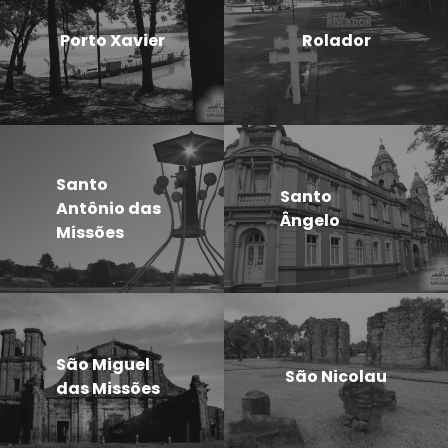
Porto Xavier
Rolador
Santo
Santo
Antônio das
Ângelo
Missões
São Miguel
São Nicolau
das Missões