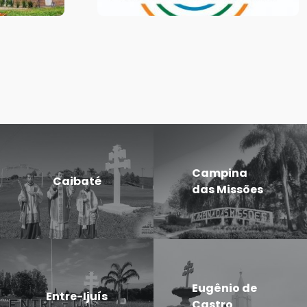
Campina
Caibaté
das Missões
Eugênio de
Entre-Ijuís
Castro