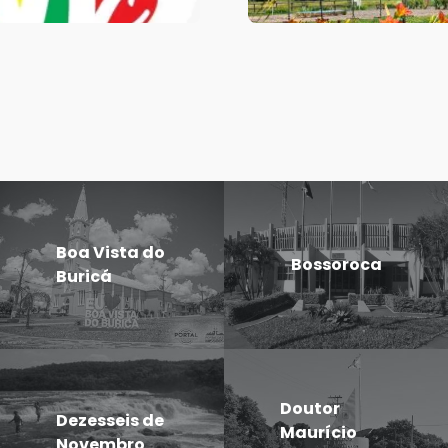
Boa Vista do
Bossoroca
Buricá
Doutor
Dezesseis de
Maurício
Novembro