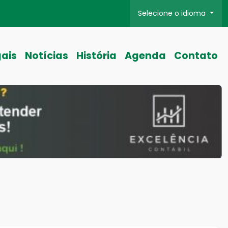
Selecione o idioma
gais
Notícias
História
Agenda
Contato