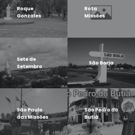
Roque
Rota
Gonzales
Missões
Sete de
São Borja
Setembro
São Paulo
São Pedro do
das Missões
Butiá