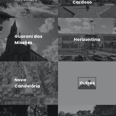
Cardoso
Guarani das
Horizontina
Missões
Nova
Outros
Candelária