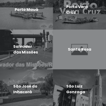
Porto Vera
Porto Mauá
Cruz
Salvador
Santa Rosa
das Missões
São José do
São Luiz
Inhacorá
Gonzaga