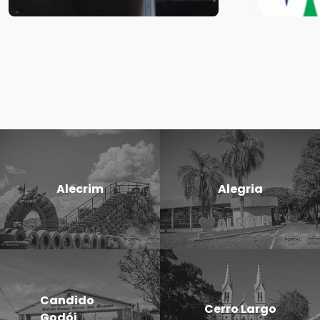
Alecrim
Alegria
Candido
Cerro Largo
Godói