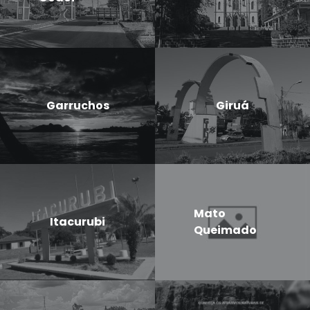
Garruchos
Giruá
Mato
Itacurubi
Queimado