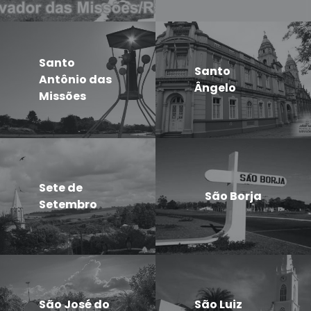
Santo
Santo
Antônio das
Ângelo
Missões
Sete de
São Borja
Setembro
São José do
São Luiz