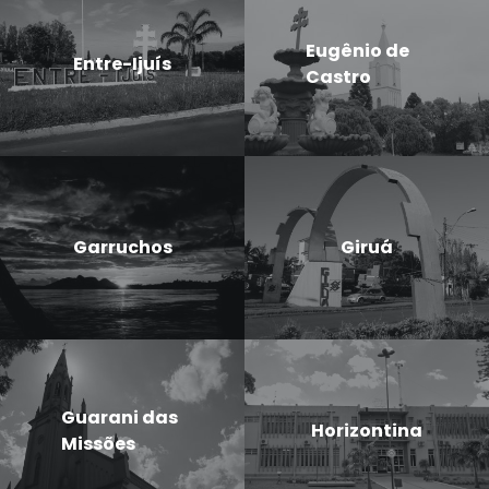
Eugênio de
Entre-Ijuís
Castro
Garruchos
Giruá
Guarani das
Horizontina
Missões