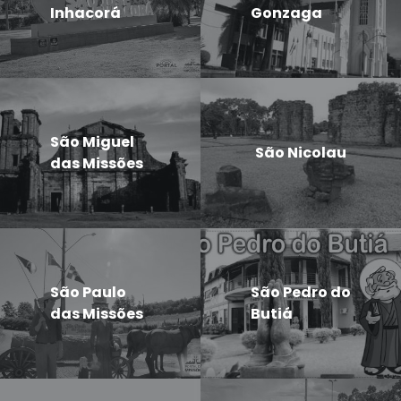
Inhacorá
Gonzaga
São Miguel
São Nicolau
das Missões
São Paulo
São Pedro do
das Missões
Butiá