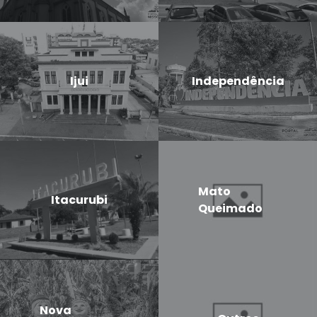
Ijui
Independência
Mato
Itacurubi
Queimado
Nova