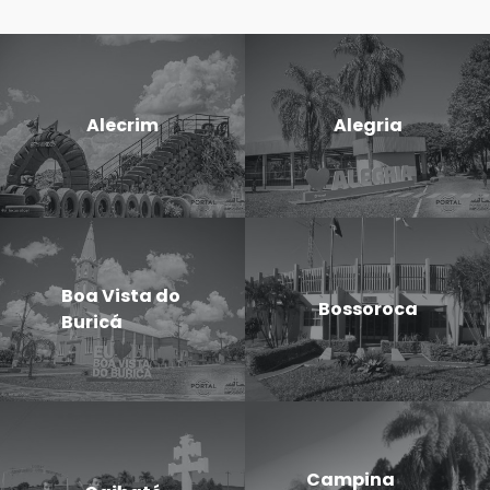
Alecrim
Alegria
Boa Vista do
Bossoroca
Buricá
Campina