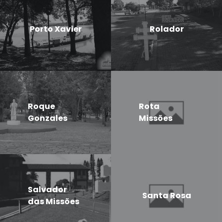
Porto Xavier
Rolador
Roque
Rota
Gonzales
Missões
Salvador
Santa Rosa
das Missões