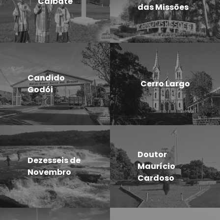
Caibaté
das Missões
Candido
Cerro Largo
Godói
Doutor
Dezesseis de
Maurício
Novembro
Cardoso