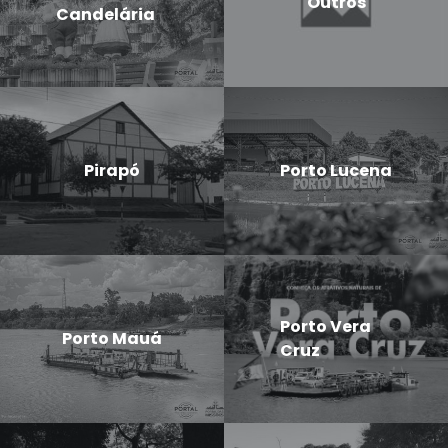
Outros
Candelária
Pirapó
Porto Lucena
Porto Vera
Porto Mauá
Cruz