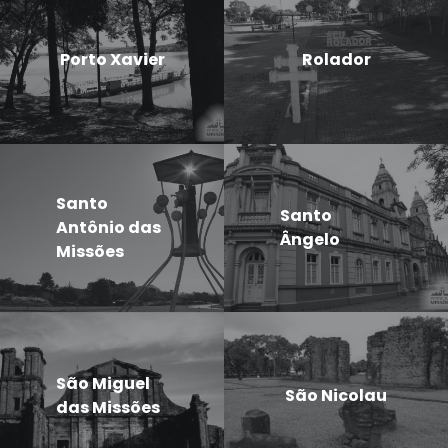
Porto Xavier
Rolador
Santo
Santo
Antônio das
Ângelo
Missões
São Miguel
São Nicolau
das Missões