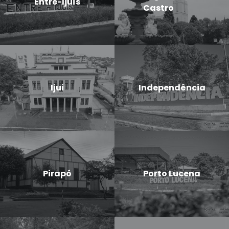
Entre-Ijuís
Castro
Ijui
Independência
Pirapó
Porto Lucena