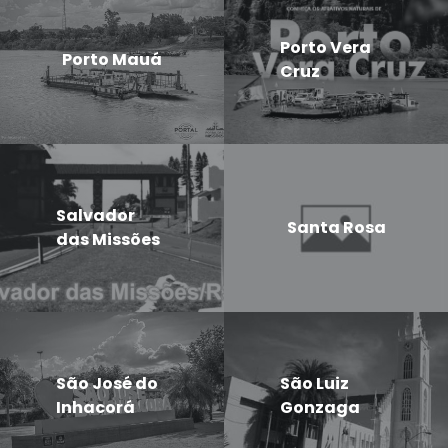
Porto Vera
Porto Mauá
Cruz
Salvador
Santa Rosa
das Missões
São José do
São Luiz
Inhacorá
Gonzaga