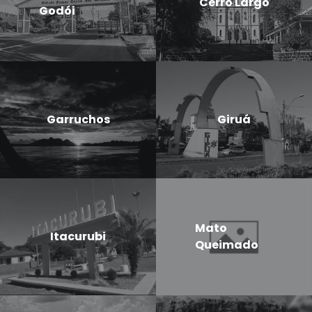
Cerro Largo
Godói
Garruchos
Giruá
Mato
Itacurubi
Queimado