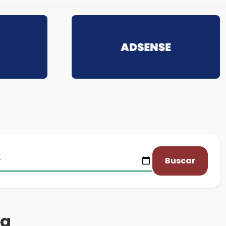
Buscar
da