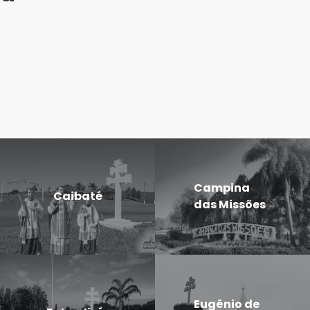
Campina
Caibaté
das Missões
Eugênio de