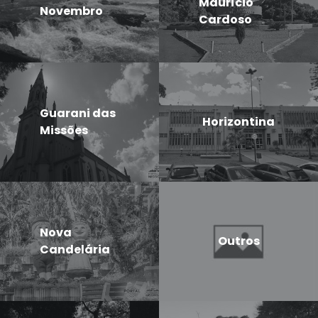
Maurício
Novembro
Cardoso
Guarani das
Horizontina
Missões
Nova
Outros
Candelária