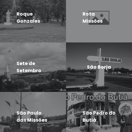
Roque
Rota
Gonzales
Missões
Sete de
São Borja
Setembro
São Paulo
São Pedro do
das Missões
Butiá