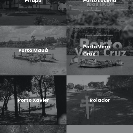
Pirapó
Porto Lucena
Porto Vera
Porto Mauá
Cruz
Porto Xavier
Rolador