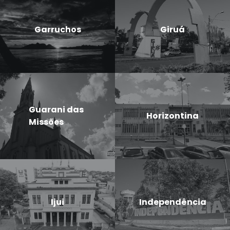
Garruchos
Giruá
Guarani das
Horizontina
Missões
Ijui
Independência