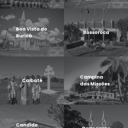
Boa Vista do
Bossoroca
Buricá
Campina
Caibaté
das Missões
Candido