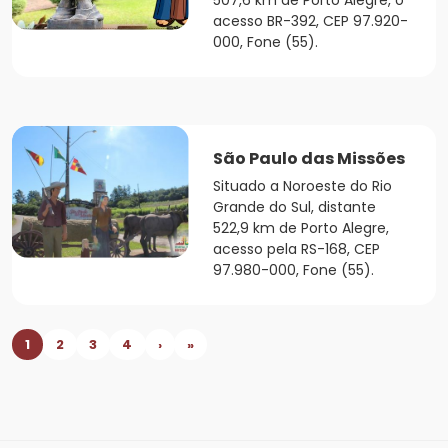
507,6 km de Porto Alegre, o
acesso BR-392, CEP 97.920-
000, Fone (55).
São Paulo das Missões
Situado a Noroeste do Rio
Grande do Sul, distante
522,9 km de Porto Alegre,
acesso pela RS-168, CEP
97.980-000, Fone (55).
1
2
3
4
›
»