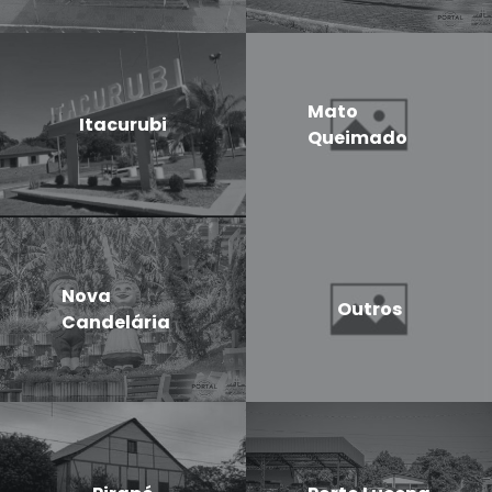
Mato
Itacurubi
Queimado
Nova
Outros
Candelária