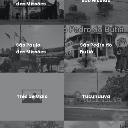
São Nicolau
das Missões
São Paulo
São Pedro do
das Missões
Butiá
Três de Maio
Tucunduva