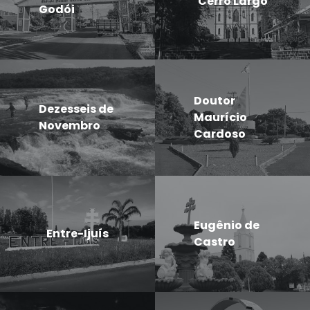
Cerro Largo
Godói
Doutor
Dezesseis de
Maurício
Novembro
Cardoso
Eugênio de
Entre-Ijuís
Castro