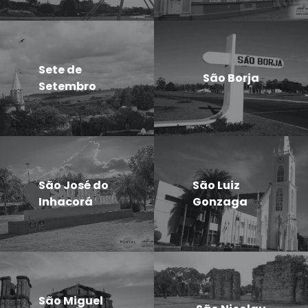
Sete de
São Borja
Setembro
São José do
São Luiz
Inhacorá
Gonzaga
São Miguel