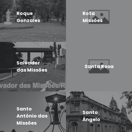
Roque
Rota
Gonzales
Missões
Salvador
Santa Rosa
das Missões
Santo
Santo
Antônio das
Ângelo
Missões