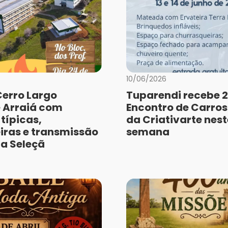
10/06/2026
Cerro Largo
Tuparendi recebe 2
 Arraiá com
Encontro de Carros
típicas,
da Criativarte nest
iras e transmissão
semana
da Seleçã