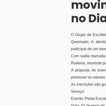
movi
no Dia
O Grupo de Escotei
Queimado. A ativi
participar de um mom
Com saída marcada p
Rodeios, reunindo pa
A proposta do evento
promover os valores 
As inscrições são g
Serviço:
Evento: Pedal Escot
Data: 01 de maio de