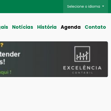
Selecione o idioma
gais
Notícias
História
Agenda
Contato