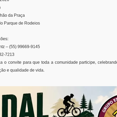
)
lhão da Praça
do Parque de Rodeios
ções:
ntz – (55) 99669-9145
932-7213
ça o convite para que toda a comunidade participe, celebrand
ção e qualidade de vida.