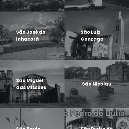
São José do
São Luiz
Inhacorá
Gonzaga
São Miguel
São Nicolau
das Missões
São Paulo
São Pedro do