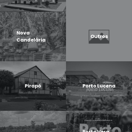
Nova
Outros
Candelária
Pirapó
Porto Lucena
Porto Vera