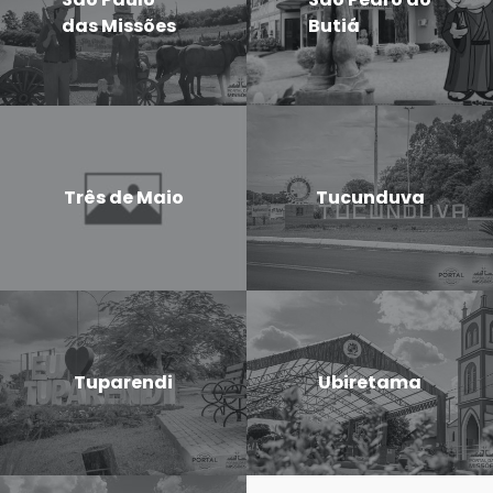
das Missões
Butiá
Três de Maio
Tucunduva
Tuparendi
Ubiretama