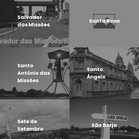
Salvador
Santa Rosa
das Missões
Santo
Santo
Antônio das
Ângelo
Missões
Sete de
São Borja
Setembro