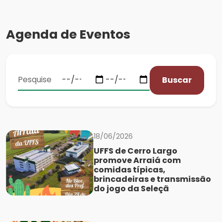
Agenda de Eventos
Buscar
18/06/2026
UFFS de Cerro Largo
promove Arraiá com
comidas típicas,
brincadeiras e transmissão
do jogo da Seleçã