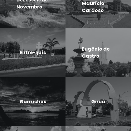
Maurício
Novembro
Cardoso
Eugênio de
Entre-Ijuís
Castro
Garruchos
Giruá