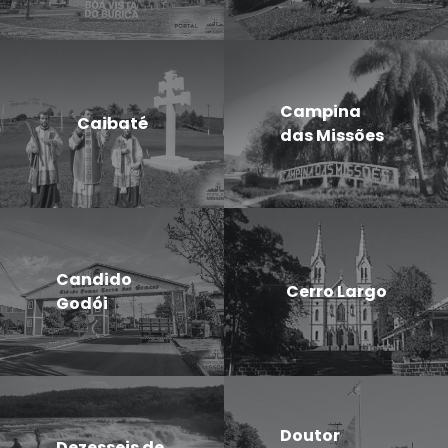
Campina
Caibaté
das Missões
Candido
Cerro Largo
Godói
Doutor
Dezesseis de