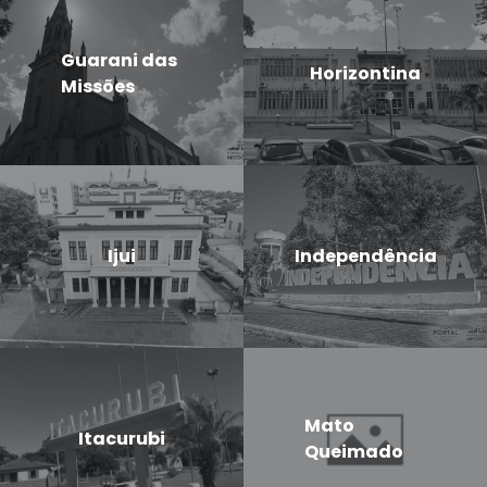
Guarani das
Horizontina
Missões
Ijui
Independência
Mato
Itacurubi
Queimado