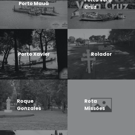
Porto Mauá
Cruz
Porto Xavier
Rolador
Roque
Rota
Gonzales
Missões