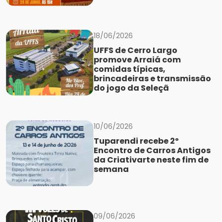
18/06/2026
UFFS de Cerro Largo
promove Arraiá com
comidas típicas,
brincadeiras e transmissão
do jogo da Seleçã
10/06/2026
Tuparendi recebe 2º
Encontro de Carros Antigos
da Criativarte neste fim de
semana
09/06/2026