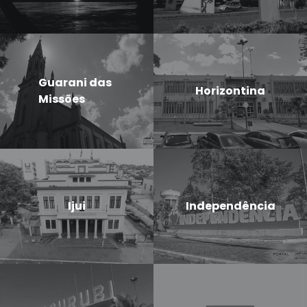
Guarani das
Horizontina
Missões
Ijui
Independência