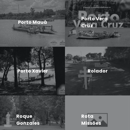
Porto Vera
Porto Mauá
Cruz
Porto Xavier
Rolador
Roque
Rota
Gonzales
Missões