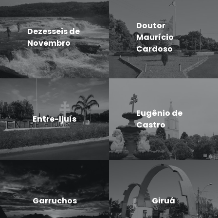
Doutor
Dezesseis de
Maurício
Novembro
Cardoso
Eugênio de
Entre-Ijuís
Castro
Garruchos
Giruá