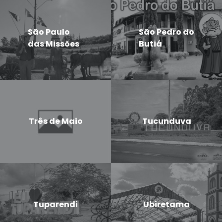
São Paulo
São Pedro do
das Missões
Butiá
Três de Maio
Tucunduva
Tuparendi
Ubiretama