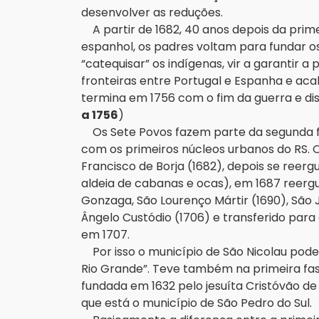
desenvolver as reduções.
A partir de 1682, 40 anos depois da prime
espanhol, os padres voltam para fundar os
“catequisar” os indígenas, vir a garantir 
fronteiras entre Portugal e Espanha e ac
termina em 1756 com o fim da guerra e dist
a
1756
)
Os Sete Povos fazem parte da segunda fa
com os primeiros núcleos urbanos do RS. 
Francisco de Borja (1682), depois se reer
aldeia de cabanas e ocas), em 1687 reerg
Gonzaga, São Lourenço Mártir (1690), São J
Ângelo Custódio (1706) e transferido para 
em 1707.
Por isso o município de São Nicolau pode
Rio Grande”. Teve também na primeira fas
fundada em 1632 pelo jesuíta Cristóvão d
que está o município de São Pedro do Sul.