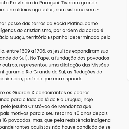
asta Província do Paraguai. Tiveram grande
iam em aldeias agrícolas, num sistema semi-
r posse das terras da Bacia Platina, como
dígenas ao cristianismo, por ordem da coroa é
nácio Guaçú, território Espanhol determinado pelo
 entre 1609 a 1706, os jesuítas expandiram sua
rande do Sul). No Tape, a fundação dos povoados
e outros, representou uma dilatação das Missões
onfiguram o Rio Grande do Sul, as Reduções do
missioneira, período que corresponde
re os Guarani X bandeirantes os padres
ndo para o lado de lá do Rio Uruguai, hoje
o pelo jesuíta Cristóvão de Mendonza que
pais motivos para o seu retorno 40 anos depois.
18 povoados, mas, que pela resistência indígena
 bandeirantes paulistas não houve condição de se