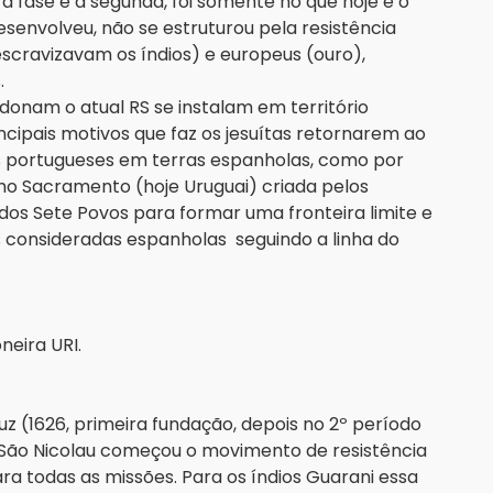
 fase e a segunda, foi somente no que hoje é o
esenvolveu, não se estruturou pela resistência
escravizavam os índios) e europeus (ouro),
.
onam o atual RS se instalam em território
ncipais motivos que faz os jesuítas retornarem ao
dos portugueses em terras espanholas, como por
imo Sacramento (hoje Uruguai) criada pelos
dos Sete Povos para formar uma fronteira limite e
 consideradas espanholas seguindo a linha do
neira URI.
z (1626, primeira fundação, depois no 2º período
- São Nicolau começou o movimento de resistência
ra todas as missões. Para os índios Guarani essa