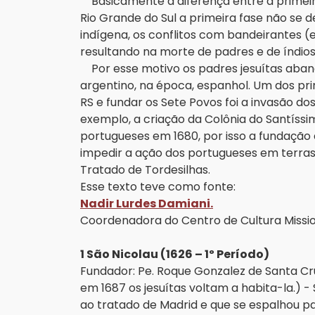
Basicamente a diferença entre a primeira
Rio Grande do Sul a primeira fase não se d
indígena, os conflitos com bandeirantes (
resultando na morte de padres e de índios
Por esse motivo os padres jesuítas aband
argentino, na época, espanhol. Um dos pri
RS e fundar os Sete Povos foi a invasão 
exemplo, a criação da Colônia do Santíss
portugueses em 1680, por isso a fundação 
impedir a ação dos portugueses em terras
Tratado de Tordesilhas.
Esse texto teve como fonte:
Nadir Lurdes Damiani.
Coordenadora do Centro de Cultura Missio
1 São Nicolau (1626 – 1º Período)
Fundador: Pe. Roque Gonzalez de Santa Cru
em 1687 os jesuítas voltam a habita-la.) 
ao tratado de Madrid e que se espalhou pa