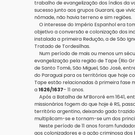
trabalho de evangelização dos índios da v
sucesso junto aos grupos Guarani, que viv
nômade, não havia terreno e sim regiões.
O interesse do Império Espanhol era toma
objetivo a conversão e colonização dos in
instalada a primeira Redução, a de São Ig
Tratado de Tordesilhas.
Num período de mais ou menos um século,
evangelização pela região de Tape (Rio G
de Santo Tomé, São Miguel, São José, entr
do Paraguai para os territórios que hoje c
Tape estão relacionadas à primeira fase 
a
1626/1637
– 11 anos.
Após a Batalha de M’Bororé em 1641, ent
missionários fogem do que hoje é RS, passa
território argentino, deixando gado trazid
multiplicam-se e tornam-se um dos princi
Neste período de 11 anos foram fundados 
aos colonizadores e a ação criminosa dos