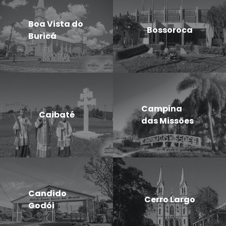
Boa Vista do
Bossoroca
Buricá
Campina
Caibaté
das Missões
Candido
Cerro Largo
Godói