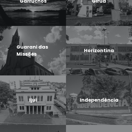
Garruchos
Giruá
Guarani das
Horizontina
Missões
Ijui
Independência