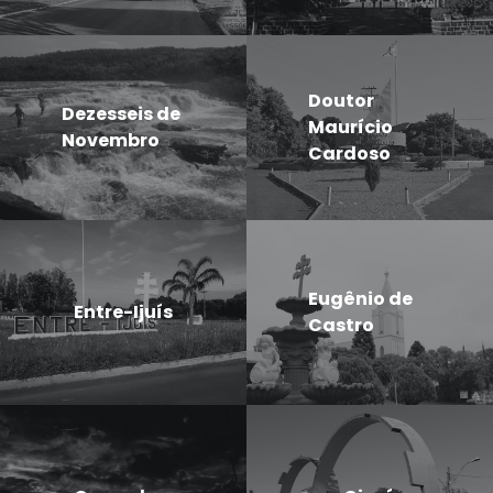
Doutor
Dezesseis de
Maurício
Novembro
Cardoso
Eugênio de
Entre-Ijuís
Castro