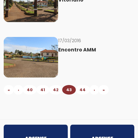
17/03/2016
Encontro AMM
«
‹
40
41
42
43
44
›
»