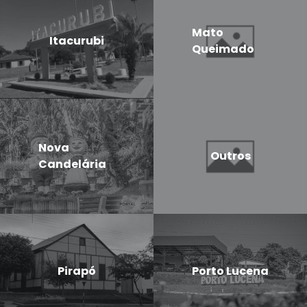
Mato
Itacurubi
Queimado
Nova
Outros
Candelária
Pirapó
Porto Lucena