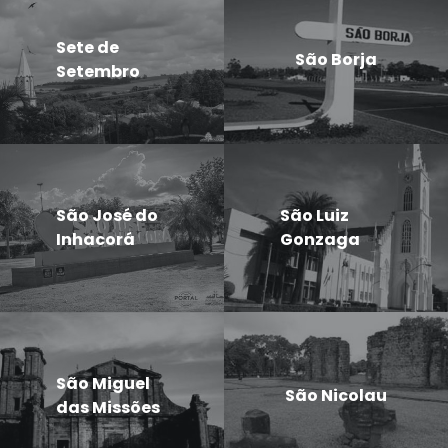
Sete de
São Borja
Setembro
São José do
São Luiz
Inhacorá
Gonzaga
São Miguel
São Nicolau
das Missões