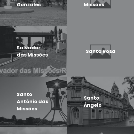
Gonzales
Missões
Salvador
Santa Rosa
das Missões
Santo
Santo
Antônio das
Ângelo
Missões