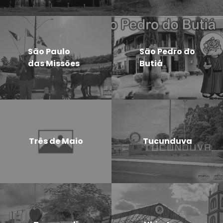
São Paulo
São Pedro do
das Missões
Butiá
Três de Maio
Tucunduva