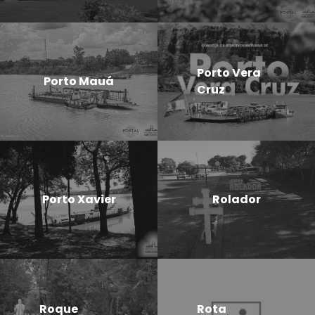
Porto Vera
Porto Mauá
Cruz
Porto Xavier
Rolador
Roque
Rota