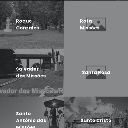
Roque
Rota
Gonzales
Missões
Salvador
Santa Rosa
das Missões
Santo
Antônio das
Santo Cristo
Missões