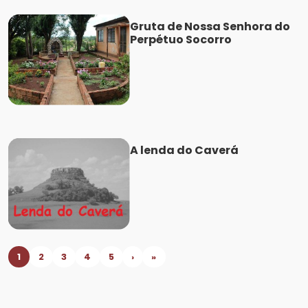
Gruta de Nossa Senhora do
Perpétuo Socorro
A lenda do Caverá
1
2
3
4
5
›
»