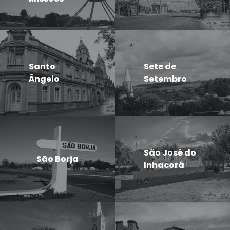
Santo
Sete de
Ângelo
Setembro
São José do
São Borja
Inhacorá