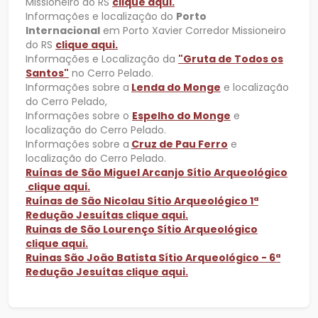
Missioneiro do RS
clique aqui.
Informações e localização do
Porto
Internacional
em Porto Xavier Corredor Missioneiro
do RS
clique aqui.
Informações e Localização da
"Gruta de Todos os
Santos"
no Cerro Pelado.
Informações sobre a
Lenda do Monge
e localização
do Cerro Pelado,
Informações sobre o
Espelho do Monge
e
localização do Cerro Pelado.
Informações sobre a
Cruz de Pau Ferro
e
localização do Cerro Pelado.
Ruínas de São Miguel Arcanjo Sítio Arqueológico
clique aqui.
Ruínas de São Nicolau Sítio Arqueológico 1ª
Redução Jesuítas clique aqui.
Ruinas de São Lourenço Sítio Arqueológico
clique aqui.
Ruinas São João Batista Sítio Arqueológico - 6ª
Redução Jesuítas clique aqui.