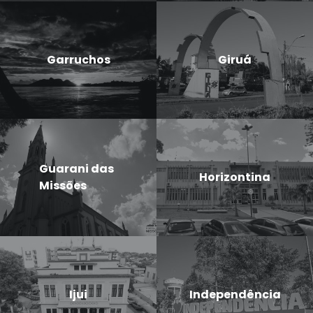
Garruchos
Giruá
Guarani das
Horizontina
Missões
Ijui
Independência