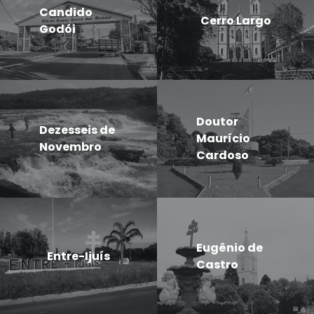
Candido
Cerro Largo
Godói
Doutor
Dezesseis de
Maurício
Novembro
Cardoso
Eugênio de
Entre-Ijuís
Castro