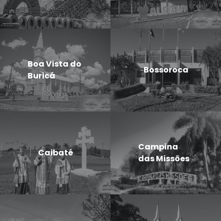
Boa Vista do
Bossoroca
Buricá
Campina
Caibaté
das Missões