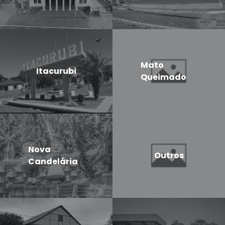
Mato
Itacurubi
Queimado
Nova
Outros
Candelária