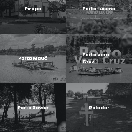
Pirapó
Porto Lucena
Porto Vera
Porto Mauá
Cruz
Porto Xavier
Rolador