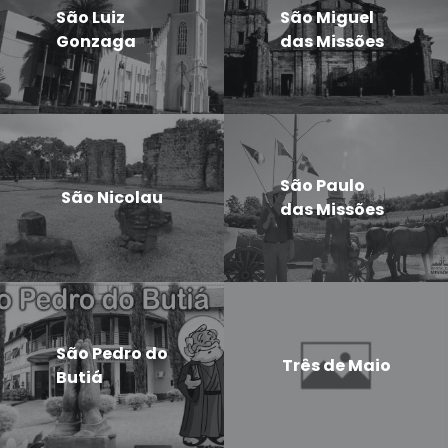
São Luiz
São Miguel
Gonzaga
das Missões
São Paulo
São Nicolau
das Missões
São Pedro do
Três de Maio
Butiá