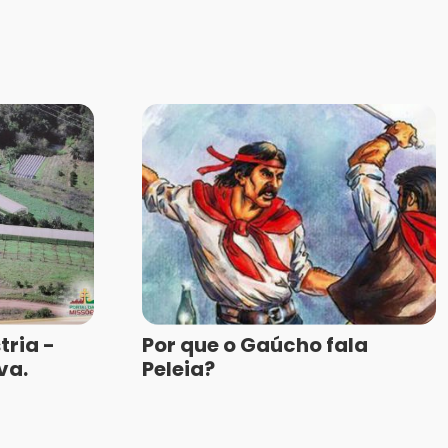
ria -
Por que o Gaúcho fala
va.
Peleia?