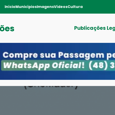
Início
Municípios
Imagens
Vídeos
Cultura
sões
Publicações Le