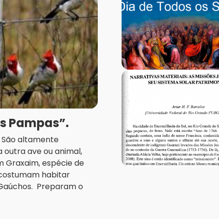
os Pampas”.
a. São altamente
 outra ave ou animal,
m Graxaim, espécie de
, costumam habitar
 Gaúchos. Preparam o