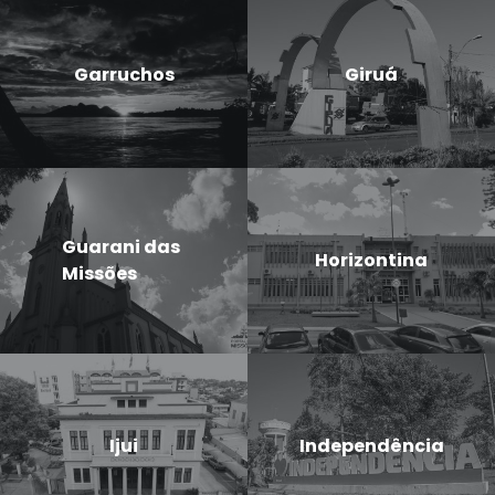
Garruchos
Giruá
Guarani das
Horizontina
Missões
Ijui
Independência