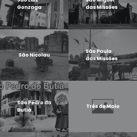
Gonzaga
das Missões
São Paulo
São Nicolau
das Missões
São Pedro do
Três de Maio
Butiá