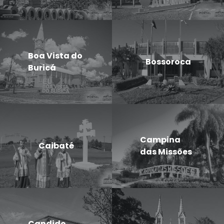
Boa Vista do
Bossoroca
Buricá
Campina
Caibaté
das Missões
Candido