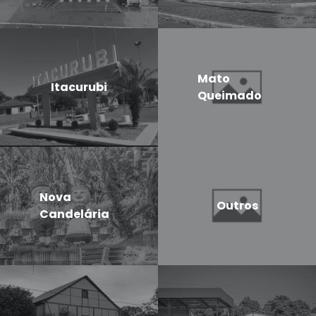
Mato
Itacurubi
Queimado
Nova
Outros
Candelária