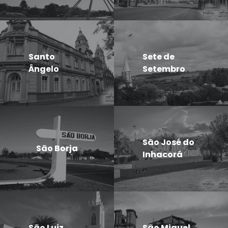
Santo
Sete de
Ângelo
Setembro
São José do
São Borja
Inhacorá
São Luiz
São Miguel