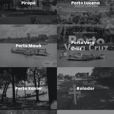
Pirapó
Porto Lucena
Porto Vera
Porto Mauá
Cruz
Porto Xavier
Rolador