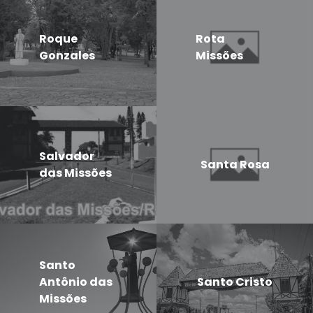
Roque
Rota
Gonzales
Missões
Salvador
Santa Rosa
das Missões
Santo
Antônio das
Santo Cristo
Missões