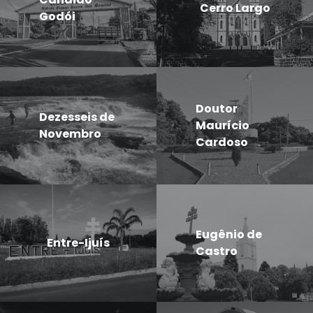
Cerro Largo
Godói
Doutor
Dezesseis de
Maurício
Novembro
Cardoso
Eugênio de
Entre-Ijuís
Castro