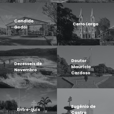
Candido
Cerro Largo
Godói
Doutor
Dezesseis de
Maurício
Novembro
Cardoso
Eugênio de
Entre-Ijuís
Castro