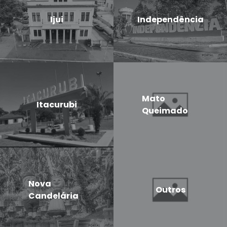
Ijui
Independência
Mato
Itacurubi
Queimado
Nova
Outros
Candelária