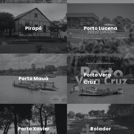
Pirapó
Porto Lucena
Porto Vera
Porto Mauá
Cruz
Porto Xavier
Rolador