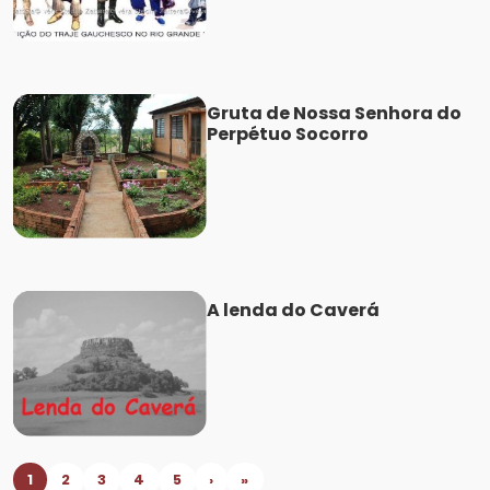
Gruta de Nossa Senhora do
Perpétuo Socorro
A lenda do Caverá
1
2
3
4
5
›
»