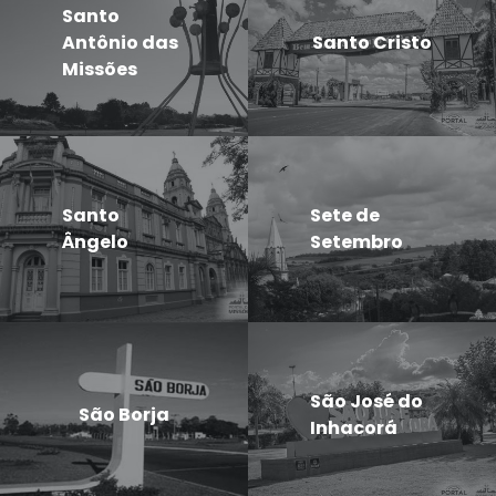
Santo
Antônio das
Santo Cristo
Missões
Santo
Sete de
Ângelo
Setembro
São José do
São Borja
Inhacorá