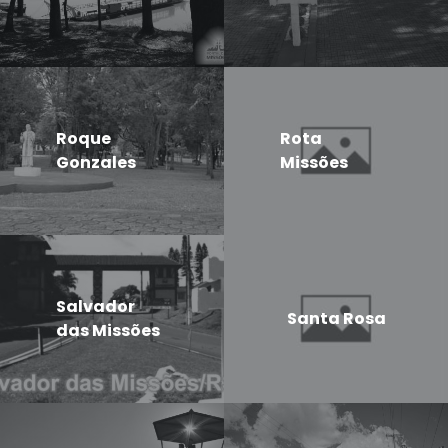
Roque
Rota
Gonzales
Missões
Salvador
Santa Rosa
das Missões