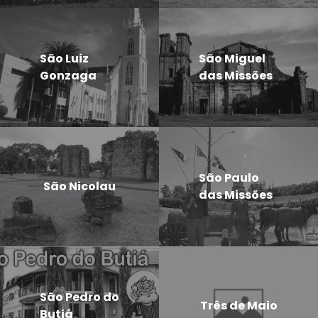
São Luiz
São Miguel
Gonzaga
das Missões
São Paulo
São Nicolau
das Missões
São Pedro do
Três de Maio
Butiá