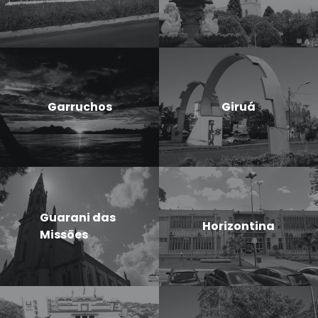
Garruchos
Giruá
Guarani das
Horizontina
Missões