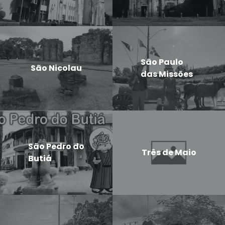
São Paulo
São Nicolau
das Missões
São Pedro do
Três de Maio
Butiá