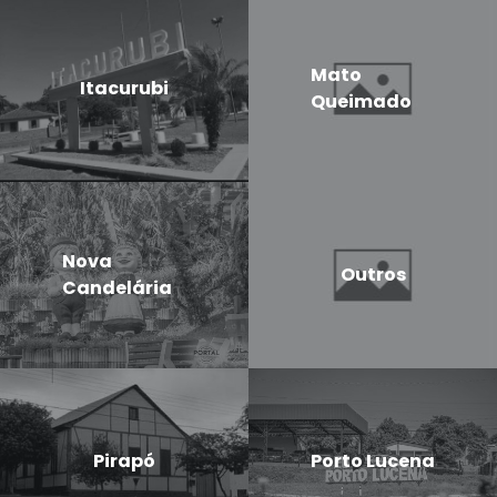
Mato
Itacurubi
Queimado
Nova
Outros
Candelária
Pirapó
Porto Lucena