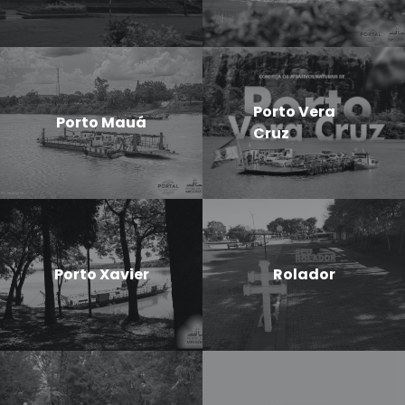
Porto Vera
Porto Mauá
Cruz
Porto Xavier
Rolador