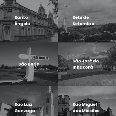
Santo
Sete de
Ângelo
Setembro
São José do
São Borja
Inhacorá
São Luiz
São Miguel
Gonzaga
das Missões