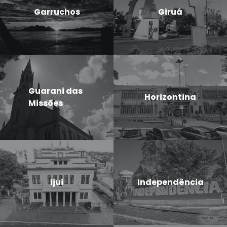
Garruchos
Giruá
Guarani das
Horizontina
Missões
Ijui
Independência