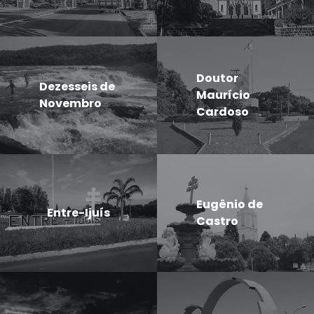
Doutor
Dezesseis de
Maurício
Novembro
Cardoso
Eugênio de
Entre-Ijuís
Castro