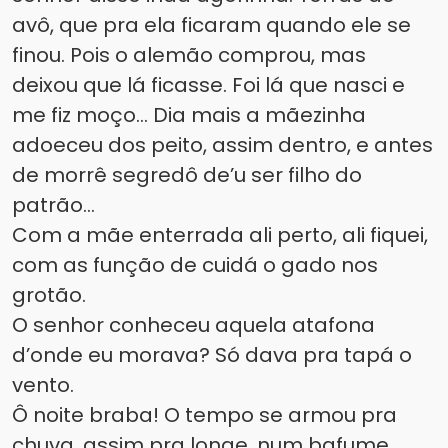
avô, que pra ela ficaram quando ele se
finou. Pois o alemão comprou, mas
deixou que lá ficasse. Foi lá que nasci e
me fiz moço... Dia mais a mãezinha
adoeceu dos peito, assim dentro, e antes
de morrê segredô de’u ser filho do
patrão...
Com a mãe enterrada ali perto, ali fiquei,
com as função de cuidá o gado nos
grotão.
O senhor conheceu aquela atafona
d’onde eu morava? Só dava pra tapá o
vento.
Ô noite braba! O tempo se armou pra
chuva, assim pra longe, num bafume