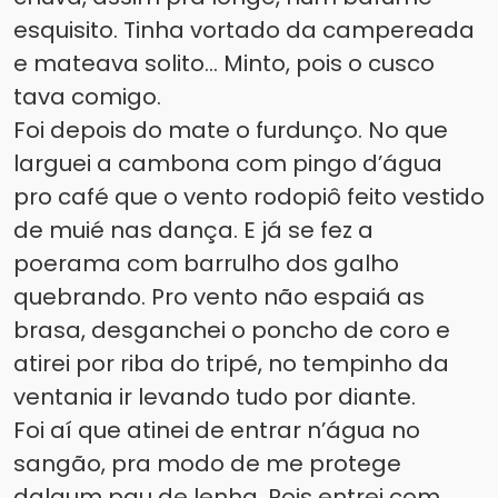
esquisito. Tinha vortado da campereada
e mateava solito... Minto, pois o cusco
tava comigo.
Foi depois do mate o furdunço. No que
larguei a cambona com pingo d’água
pro café que o vento rodopiô feito vestido
de muié nas dança. E já se fez a
poerama com barrulho dos galho
quebrando. Pro vento não espaiá as
brasa, desganchei o poncho de coro e
atirei por riba do tripé, no tempinho da
ventania ir levando tudo por diante.
Foi aí que atinei de entrar n’água no
sangão, pra modo de me protege
dalgum pau de lenha. Pois entrei com