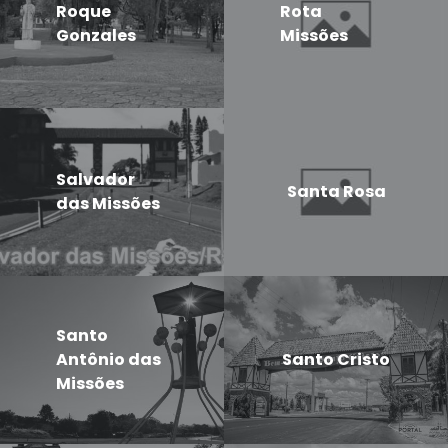
Roque
Rota
Gonzales
Missões
Salvador
Santa Rosa
das Missões
Santo
Antônio das
Santo Cristo
Missões