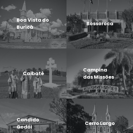
Boa Vista do
Bossoroca
Buricá
Campina
Caibaté
das Missões
Candido
Cerro Largo
Godói