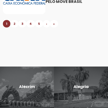
PELO MOVE BRASIL
1
2
3
4
5
›
»
Alecrim
Alegria