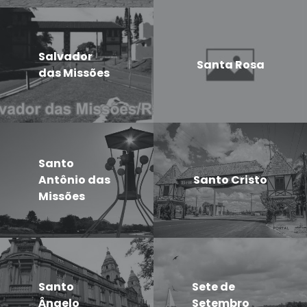
Salvador
Santa Rosa
das Missões
Santo
Antônio das
Santo Cristo
Missões
Santo
Sete de
Ângelo
Setembro