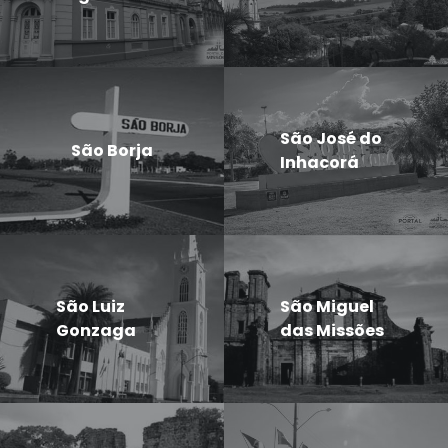
São José do
São Borja
Inhacorá
São Luiz
São Miguel
Gonzaga
das Missões