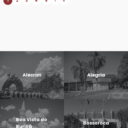
1
2
3
4
5
›
»
Alecrim
Alegria
Boa Vista do
Bossoroca
Buricá