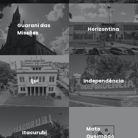
Guarani das
Horizontina
Missões
Ijui
Independência
Mato
Itacurubi
Queimado