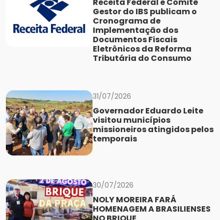
Receita Federal e Comitê
Gestor do IBS publicam o
Cronograma de
Implementação dos
Documentos Fiscais
Eletrônicos da Reforma
Tributária do Consumo
31/07/2026
Governador Eduardo Leite
visitou municípios
missioneiros atingidos pelos
temporais
30/07/2026
NOLY MOREIRA FARÁ
HOMENAGEM A BRASILIENSES
NO BRIQUE