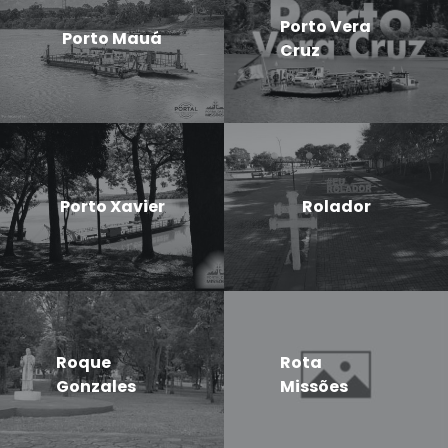
Porto Vera
Porto Mauá
Cruz
Porto Xavier
Rolador
Roque
Rota
Gonzales
Missões