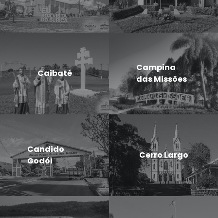
Campina
Caibaté
das Missões
Candido
Cerro Largo
Godói