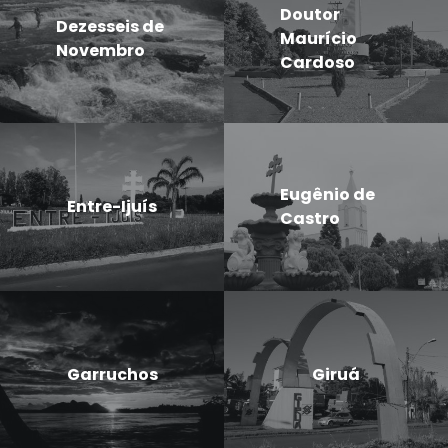
Doutor
Dezesseis de
Maurício
Novembro
Cardoso
Eugênio de
Entre-Ijuís
Castro
Garruchos
Giruá