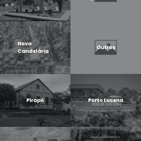
Nova
Outros
Candelária
Pirapó
Porto Lucena