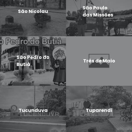
São Paulo
São Nicolau
das Missões
São Pedro do
Três de Maio
Butiá
Tucunduva
Tuparendi