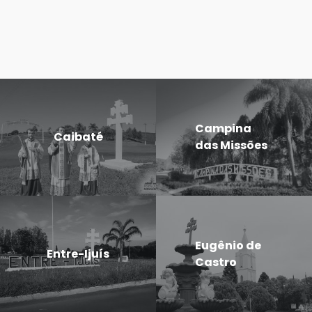
Campina
Caibaté
das Missões
Eugênio de
Entre-Ijuís
Castro