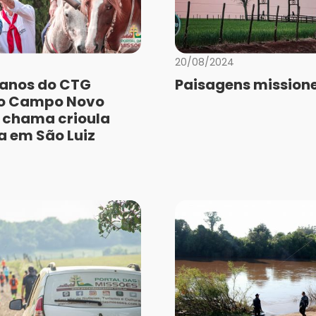
20/08/2024
anos do CTG
Paisagens missione
do Campo Novo
 chama crioula
a em São Luiz
a