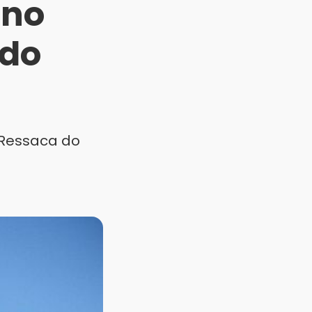
 no
 do
 Ressaca do