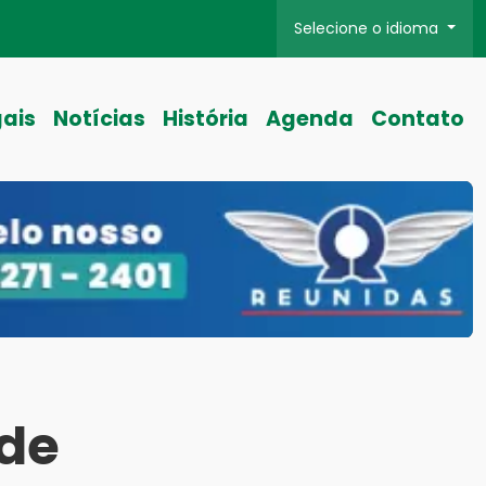
Selecione o idioma
gais
Notícias
História
Agenda
Contato
 de