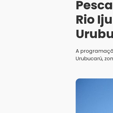
Pesca
Rio Ij
Urub
A programação
Urubucarú, zon