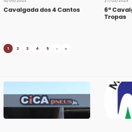
12/06/2023
27/02/2023
Cavalgada dos 4 Cantos
6ª Cava
Tropas
1
2
3
4
5
›
»