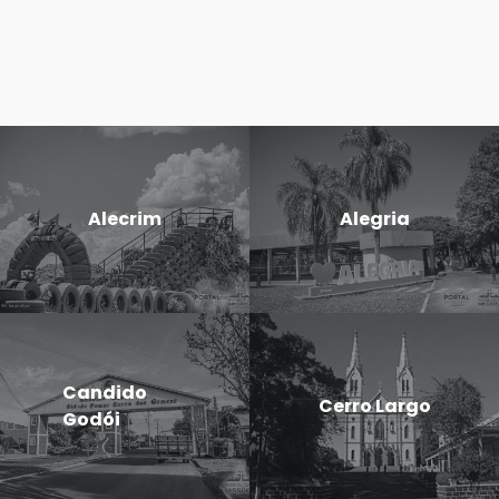
Alecrim
Alegria
Candido
Cerro Largo
Godói