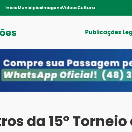
Início
Municípios
Imagens
Vídeos
Cultura
sões
Publicações Le
ros da 15º Torneio