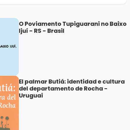
O Poviamento Tupiguarani no Baixo
Ijuí - RS - Brasil
El palmar Butiá: identidad e cultura
del departamento de Rocha -
Uruguai