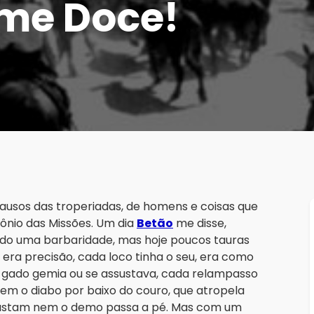
ome Doce!
usos das troperiadas, de homens e coisas que
ônio das Missões. Um dia
Betão
me disse,
ado uma barbaridade, mas hoje poucos tauras
era precisão, cada loco tinha o seu, era como
o gado gemia ou se assustava, cada relampasso
tem o diabo por baixo do couro, que atropela
pastam nem o demo passa a pé. Mas com um