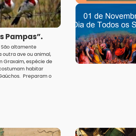
os Pampas”.
a. São altamente
 outra ave ou animal,
m Graxaim, espécie de
, costumam habitar
 Gaúchos. Preparam o