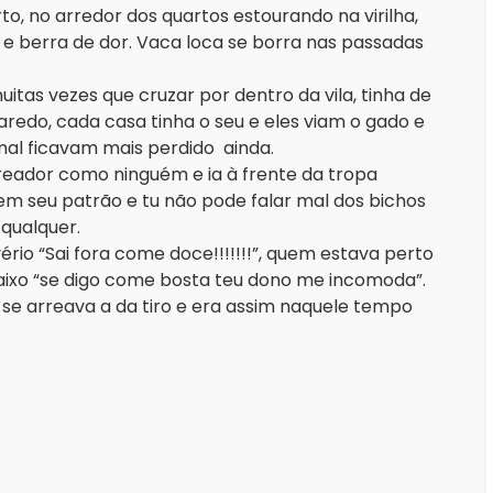
o, no arredor dos quartos estourando na virilha,
 e berra de dor. Vaca loca se borra nas passadas
itas vezes que cruzar por dentro da vila, tinha de
redo, cada casa tinha o seu e eles viam o gado e
mal ficavam mais perdido ainda.
reador como ninguém e ia à frente da tropa
m seu patrão e tu não pode falar mal dos bichos
qualquer.
ivério “Sai fora come doce!!!!!!!”, quem estava perto
ixo “se digo come bosta teu dono me incomoda”.
o se arreava a da tiro e era assim naquele tempo