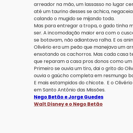
arreador na mão, um lassasso no lugar cert
até um taurino desses se achica, negaceia
calando o mugido se mijando toda.
Mas para entregar a tropa, o gado tinha mu
ser. A incomodação maior era com o cusca
se botavam, não adiantava ralha. E os ani
Olivério era um peão que manejava um ar
enxotando os cachorros. Mas cada casa te
que reparam a casa pros donos como um 
Primeiro se ouvia um tiro, dai o grito do Ol
ouvia o gaúcho completa em resmungo ba
E mais estampidos do chicote. E o Olivéri
em Santo Antônio das Missões.
Nego Betão e Jorge Guedes
Walt Disney e o
Nego Betão