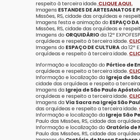
respeito à terceira idade.
CLIQUE AQUI.
Imagens
ESTANDES DE ARTESANATOS E
Missões, RS, cidade das orquídeas e respei
Imagens festa e animação do
ESPAÇO DA 
Missões, RS, cidade das orquídeas e respei
Imagens do
ORQUIDÁRIO
da 12ª EXPOFESP 
orquídeas e respeito à terceira idade.
CLI
Imagens do
ESPAÇO DE CULTURA
da 12ª 
orquídeas e respeito à terceira idade.
CLI
Informação e localização do
Pórtico de E
orquídeas e respeito a terceira idade.
CLI
Informação e localização da
Igreja de Sã
cidade das orquídeas e respeito a terceira
Imagens da
Igreja de São Paulo Apóstol
orquídeas e respeito a terceira idade.
CLI
Imagens da
Via Sacra na Igreja São Pau
das orquídeas e respeito a terceira idade.
Informação e localização da
Igreja São P
Paulo das Missões, RS, cidade das orquídea
Informação e localização do
Oratório de
Paulo das Missões, RS, cidade das orquídea
Imagens do
Oratório de Nossa Senhora