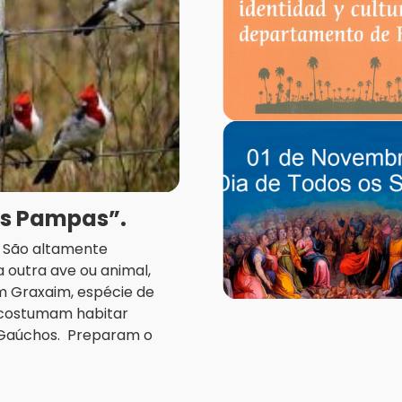
os Pampas”.
a. São altamente
 outra ave ou animal,
m Graxaim, espécie de
, costumam habitar
 Gaúchos. Preparam o