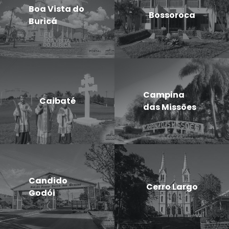
Boa Vista do
Bossoroca
Buricá
Campina
Caibaté
das Missões
Candido
Cerro Largo
Godói