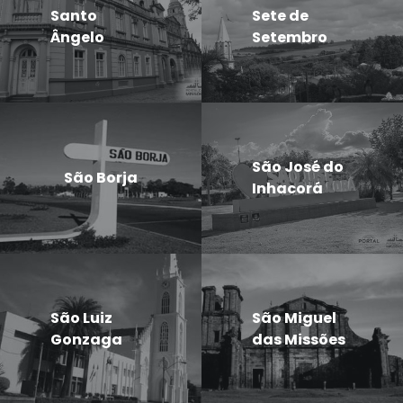
Santo
Sete de
Ângelo
Setembro
São José do
São Borja
Inhacorá
São Luiz
São Miguel
Gonzaga
das Missões