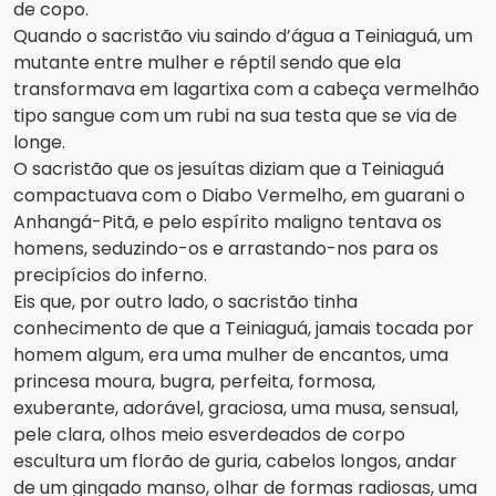
de copo.
Quando o sacristão viu saindo d’água a Teiniaguá, um
mutante entre mulher e réptil sendo que ela
transformava em lagartixa com a cabeça vermelhão
tipo sangue com um rubi na sua testa que se via de
longe.
O sacristão que os jesuítas diziam que a Teiniaguá
compactuava com o Diabo Vermelho, em guarani o
Anhangá-Pitã, e pelo espírito maligno tentava os
homens, seduzindo-os e arrastando-nos para os
precipícios do inferno.
Eis que, por outro lado, o sacristão tinha
conhecimento de que a Teiniaguá, jamais tocada por
homem algum, era uma mulher de encantos, uma
princesa moura, bugra, perfeita, formosa,
exuberante, adorável, graciosa, uma musa, sensual,
pele clara, olhos meio esverdeados de corpo
escultura um florão de guria, cabelos longos, andar
de um gingado manso, olhar de formas radiosas, uma