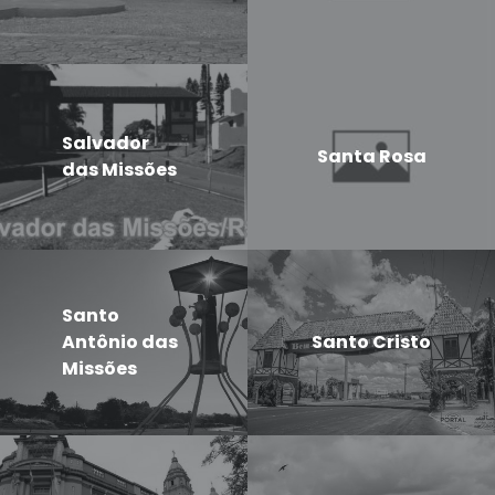
Salvador
Santa Rosa
das Missões
Santo
Antônio das
Santo Cristo
Missões