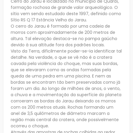
Cerro do Jarau é localizado no município de Quaraí,
formação rochosa de grande valor arqueológico. O
sítio vem sendo estudado deste 1997, definido como
Sítio RS Q 17 Estância Velha do Jarau.
O cerro do Jarau é formado por uma cadeia de
morros com aproximadamente de 200 metros de
altura. Tal elevação destaca-se no pampa gaúcho
devido à sua altitude fora dos padrões locais.
Visto da Terra, dificilmente poder-se-ia identificar tal
detalhe. Na verdade, o que se vê não é a cratera
cavada pela violência do choque, mas suas bordas,
que se elevaram como as ondas formadas pela
queda de uma pedra em uma piscina. E nem as
bordas se encontram tão bem preservadas como já
foram um dia. Ao longo de milhões de anos, o vento,
a chuva e a movimentação da superfície do planeta
corroeram as bordas do Jarau deixando os morros
com os 200 metros atuais. Rochas formando um
anel de 3,5 quilômetros de diâmetro marcam a
região mais central da cratera, onde possivelmente
ocorreu o choque.
Através das amostras de rochas colhidas ao redor,