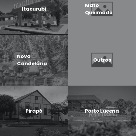
Mato
Itacurubi
Queimado
Nova
Outros
Candelária
Pirapó
Porto Lucena