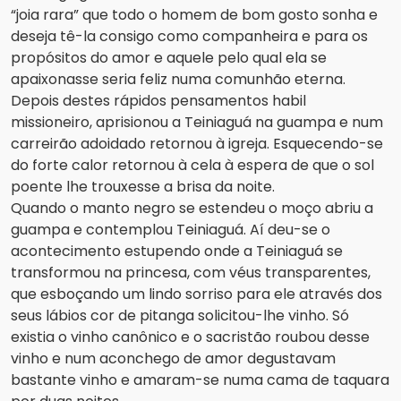
“joia rara” que todo o homem de bom gosto sonha e
deseja tê-la consigo como companheira e para os
propósitos do amor e aquele pelo qual ela se
apaixonasse seria feliz numa comunhão eterna.
Depois destes rápidos pensamentos habil
missioneiro, aprisionou a Teiniaguá na guampa e num
carreirão adoidado retornou à igreja. Esquecendo-se
do forte calor retornou à cela à espera de que o sol
poente lhe trouxesse a brisa da noite.
Quando o manto negro se estendeu o moço abriu a
guampa e contemplou Teiniaguá. Aí deu-se o
acontecimento estupendo onde a Teiniaguá se
transformou na princesa, com véus transparentes,
que esboçando um lindo sorriso para ele através dos
seus lábios cor de pitanga solicitou-lhe vinho. Só
existia o vinho canônico e o sacristão roubou desse
vinho e num aconchego de amor degustavam
bastante vinho e amaram-se numa cama de taquara