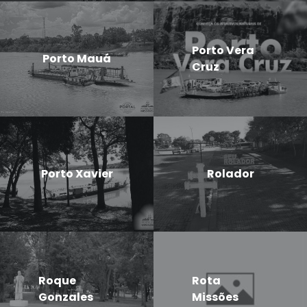
Porto Vera
Porto Mauá
Cruz
Porto Xavier
Rolador
Roque
Rota
Gonzales
Missões