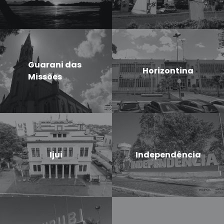
Guarani das
Horizontina
Missões
Ijui
Independência