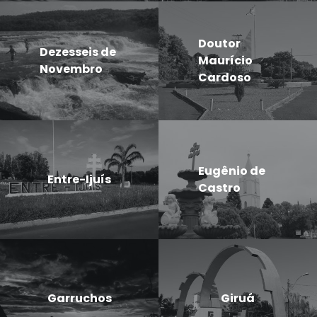
Doutor
Dezesseis de
Maurício
Novembro
Cardoso
Eugênio de
Entre-Ijuís
Castro
Garruchos
Giruá