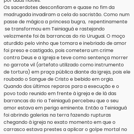
por duas noites.
Os sacerdotes desconfiaram e quase no fim da
madrugada invadiram a cela do sacristão. Como num
passe de mágica a princesa bugra, repentinamente
se transformou em Teiniaguá e rastejando
velozmente foi às barrancas do rio Uruguai. O moço
aturdido pelo vinho que tomara e inebriado de amor
foi preso e castigado, pois cometera um crime
contra Deus e a Igreja e teve como sentença morrer
no garrote vil (artefato utilizado como instrumento
de tortura) em praça pública diante da igreja, pois ele
roubado o Sangue de Cristo e bebido em orgia.
Quando dos últimos reparos para a execução e o
povo todo reunido em frente à igreja e de lá das
barrancas do rio a Teiniaguá percebeu que o seu
amor estava em perigo eminente. Então a Teiniaguá
foi abrindo galerias na terra fazendo rupturas
chegando à igreja no exato momento em que o
carrasco estava prestes a aplicar o golpe mortal no