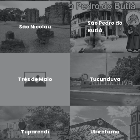
São Pedro do
São Nicolau
Butiá
Três de Maio
Tucunduva
Tuparendi
Ubiretama