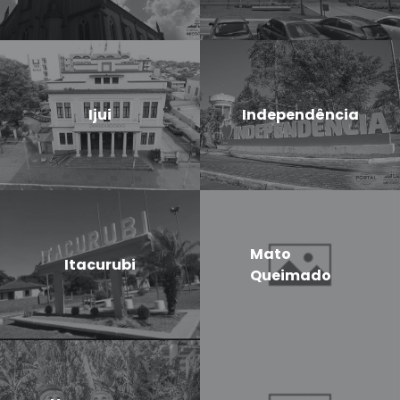
Ijui
Independência
Mato
Itacurubi
Queimado