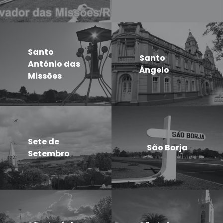
Santo
Santo
Antônio das
Ângelo
Missões
Sete de
São Borja
Setembro