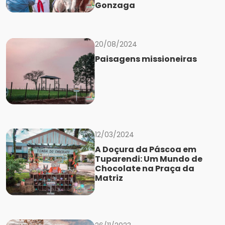
Gonzaga
20/08/2024
Paisagens missioneiras
12/03/2024
A Doçura da Páscoa em
Tuparendi: Um Mundo de
Chocolate na Praça da
Matriz