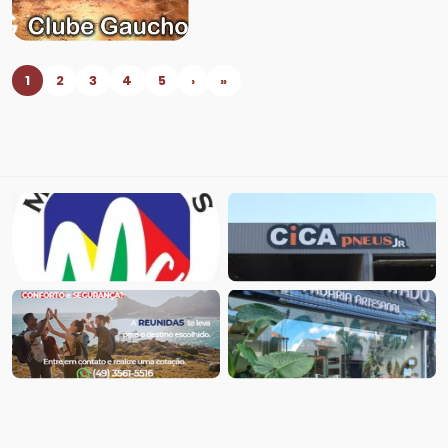
1
2
3
4
5
›
»