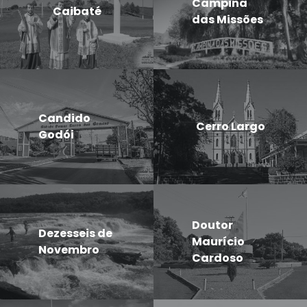
Campina
Caibaté
das Missões
Candido
Cerro Largo
Godói
Doutor
Dezesseis de
Maurício
Novembro
Cardoso