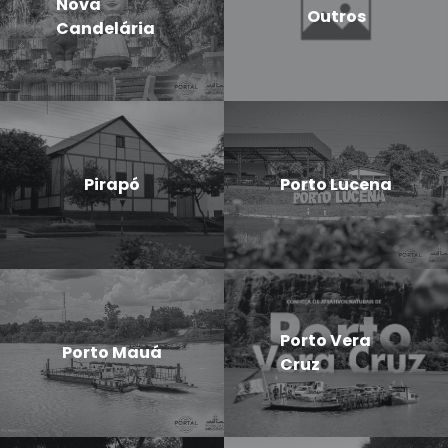
Nova
Outros
Candelária
Pirapó
Porto Lucena
Porto Vera
Porto Mauá
Cruz