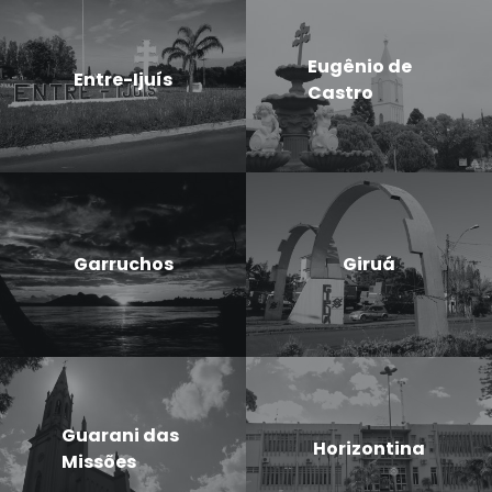
Eugênio de
Entre-Ijuís
Castro
Garruchos
Giruá
Guarani das
Horizontina
Missões