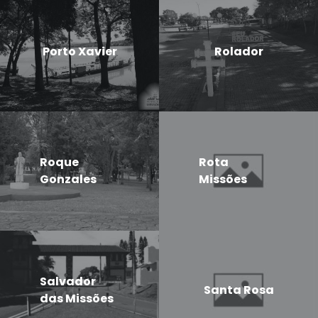
Porto Xavier
Rolador
Roque
Rota
Gonzales
Missões
Salvador
Santa Rosa
das Missões