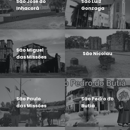
São José do
São Luiz
Inhacorá
Gonzaga
São Miguel
São Nicolau
das Missões
São Paulo
São Pedro do
das Missões
Butiá