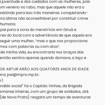
juventude e dos cuidados com as mulheres, pois
om veneno no rabo, mas que aquele não era o
xistindo para isso três maneiras: conquistando-
ta última não aconselhável por constituir crime
a humana.
pai para a zona do meretrício em Giruá e
es do local com a advertência de que aquela era
nseguir uma mulher, “mas o que nos proporciona
amos com palavras ou com atos”.
de minha vida, eu encontraria nos braços das
ntão sentira apenas quando domava, a laço e
 DE ARTUR ARÃO AOS QUATORZE ANOS DE IDADE.
ueira; joel@mprs.mp.br.
e)
ndido social" foi o Capitão Vinhas, da Brigada
 semanas inteiras, com um grupo de soldados, até
o(de Nova Prata) resgata um tempo de aventuras