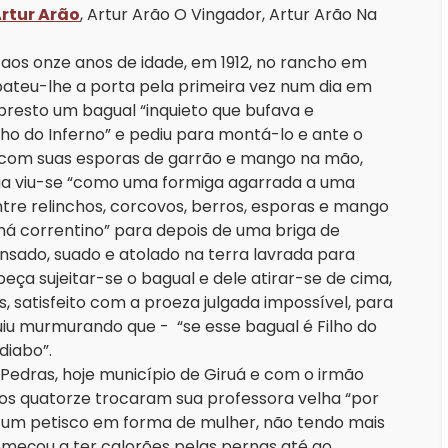
rtur Arão
, Artur Arão O Vingador, Artur Arão Na
os onze anos de idade, em 1912, no rancho em
ateu-lhe a porta pela primeira vez num dia em
bresto um bagual “inquieto que bufava e
lho do Inferno” e pediu para montá-lo e ante o
 com suas esporas de garrão e mango na mão,
arga viu-se “como uma formiga agarrada a uma
tre relinchos, corcovos, berros, esporas e mango
á correntino” para depois de uma briga de
sado, suado e atolado na terra lavrada para
eça sujeitar-se o bagual e dele atirar-se de cima,
satisfeito com a proeza julgada impossível, para
iu murmurando que - “se esse bagual é Filho do
 diabo”.
edras, hoje município de Giruá e com o irmão
Aos quatorze trocaram sua professora velha “por
a, um petisco em forma de mulher, não tendo mais
omeçou a ter calorões pelas pernas até ao