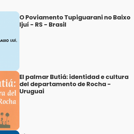
O Poviamento Tupiguarani no Baixo
Ijuí - RS - Brasil
El palmar Butiá: identidad e cultura
del departamento de Rocha -
Uruguai