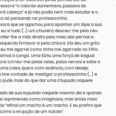
fessora “o calorão aumentava, passava do
prá cabeça” e já não podia nem mais estudar e o
uco só pensando na professorinha.
sora que se agachou para apanhar um lápis a sua
e eu vi tudo (...) um chuveiro desceu-me pelo céu
 enfiei-lhe a mão direita pelo meio das pernas e
esquerda firmava-a pela cintura. Ela deu um grito
eu me agarrei como tinha me agarrado no Filho
amos a conga. Uma fúria, uma força de bagual
pre correu-me pelas veias, pelos nervos e sabe o
uma coisa, quero com violência, com desejo
 tive vontade de mastigar a professorinha (...) e
o pude mais do que dar uma chupada naquele
cado de sua expulsão naquele mesmo dia e quando
 a reprimenda como imaginava, mas antes meio
pois “afinal um macho é um macho. E eu prefiro que
a como a erupção de um vulcão”.