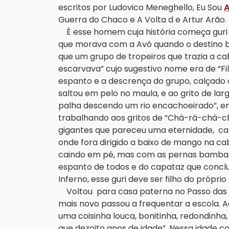
escritos por Ludovico Meneghello, Eu Sou
A
Guerra do Chaco e A Volta d e Artur Arão.
É esse homem cuja história começa guri a
que morava com a Avó quando o destino b
que um grupo de tropeiros que trazia a ca
escarvava” cujo sugestivo nome era de “Fi
espanto e a descrença do grupo, calçado
saltou em pelo no maula, e ao grito de l
palha descendo um rio encachoeirado”, en
trabalhando aos gritos de “Chá-rá-chá-ch
gigantes que pareceu uma eternidade, can
onde fora dirigido a baixo de mango na cab
caindo em pé, mas com as pernas bambas, 
espanto de todos e do capataz que conclu
Inferno, esse guri deve ser filho do próprio
Voltou para casa paterna no Passo das P
mais novo passou a frequentar a escola. 
uma coisinha louca, bonitinha, redondinh
que dezoito anos de idade”. Nessa idade c