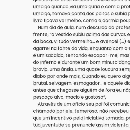
umbigo quando via uma guria e com a pro
umbigo, tomava conta dos peitos e subia 
livro ficava vermelho, comia e dormia po
Num dia de aula, num descuido da profes
frente, “o vestido subiu acima das curvas 
da boca, vi tudo vermelho... e avencei (...)
agarrei na fonte da vida, enquanto com a 
e um sacalão, tentando escapar-me, mas 
do Inferno e durante um bom minuto danç
bravio, uma ânsia, uma quase loucura sem
diabo por onde mais. Quando eu quero alg
brutal, selvagem, esmagador... e aquele dia
antes que chegasse alguém de fora eu nã
pescoço alvo, macio e gostoso”.
Através de um ofício seu pai foi comuni
chamado por ele, temeroso, não recebeu
que um incentivo pela iniciativa tomada, 
tua juventude se prenuncie assim violent