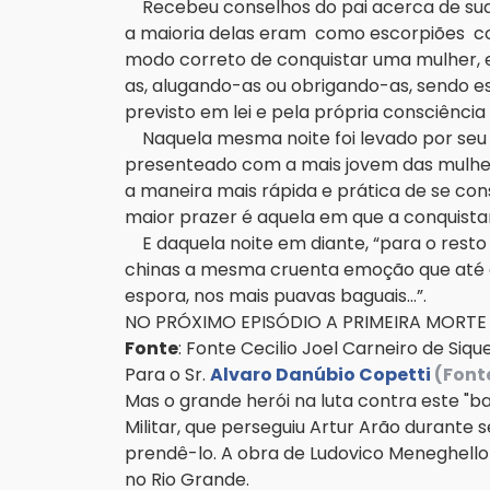
Recebeu conselhos do pai acerca de sua 
a maioria delas eram como escorpiões c
modo correto de conquistar uma mulher, e
as, alugando-as ou obrigando-as, sendo es
previsto em lei e pela própria consciênci
Naquela mesma noite foi levado por seu 
presenteado com a mais jovem das mulher
a maneira mais rápida e prática de se co
maior prazer é aquela em que a conquist
E daquela noite em diante, “para o resto 
chinas a mesma cruenta emoção que até e
espora, nos mais puavas baguais...”.
NO PRÓXIMO EPISÓDIO A PRIMEIRA MORTE
Fonte
: Fonte Cecilio Joel Carneiro de Siq
Para o Sr.
Alvaro Danúbio Copetti
(Font
Mas o grande herói na luta contra este "ba
Militar, que perseguiu Artur Arão durante
prendê-lo. A obra de Ludovico Meneghell
no Rio Grande.