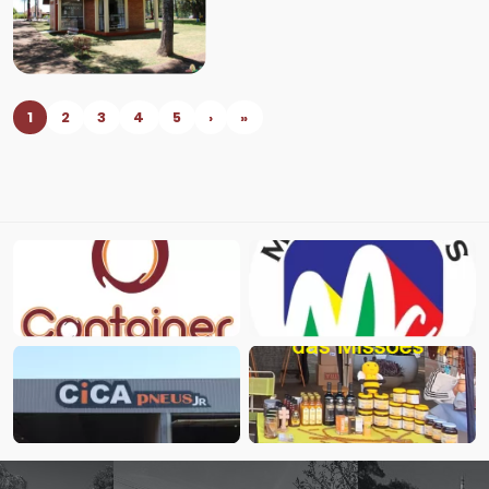
1
2
3
4
5
›
»