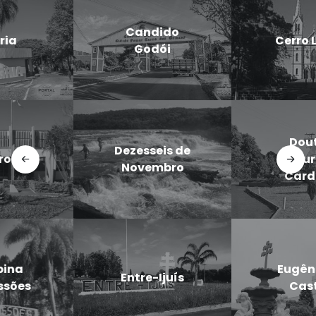
Candido
Cerro Largo
Godói
Doutor
Dezesseis de
Maurício
Novembro
Cardoso
Eugênio de
Entre-Ijuís
Castro