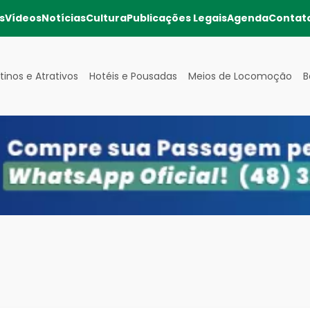
s
Vídeos
Notícias
Cultura
Publicações Legais
Agenda
Contat
tinos e Atrativos
Hotéis e Pousadas
Meios de Locomoção
B