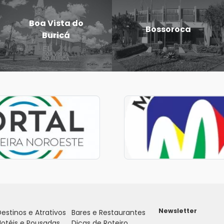
Campina
Candido
das Missões
Godói
Newsletter
estinos e Atrativos
Bares e Restaurantes
Hotéis e Pousadas
Dicas de Roteiro