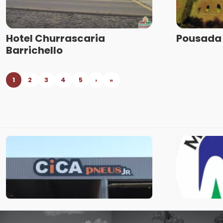
Hotel Churrascaria
Pousada 
Barrichello
1
2
3
4
5
›
»