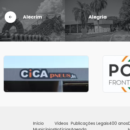
Bossoroca
Caibaté
Início
Vídeos
Publicações Legais
400 anos
D
Municípios
Notícias
Agenda