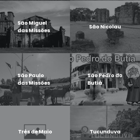
São Miguel
São Nicolau
das Missões
São Paulo
São Pedro do
das Missões
Butiá
Três de Maio
Tucunduva