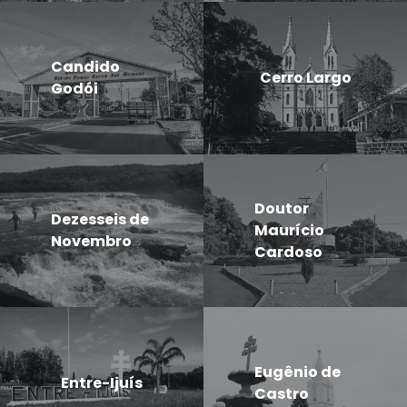
Candido
Cerro Largo
Godói
Doutor
Dezesseis de
Maurício
Novembro
Cardoso
Eugênio de
Entre-Ijuís
Castro