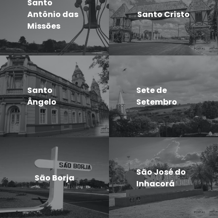
Santo
Antônio das
Santo Cristo
Missões
Santo
Sete de
Ângelo
Setembro
São José do
São Borja
Inhacorá