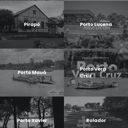
Pirapó
Porto Lucena
Porto Vera
Porto Mauá
Cruz
Porto Xavier
Rolador