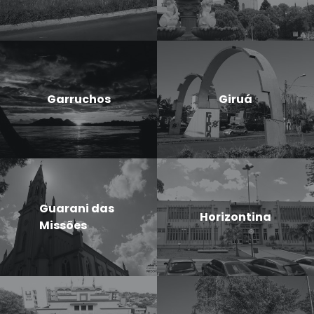
Garruchos
Giruá
Guarani das
Horizontina
Missões