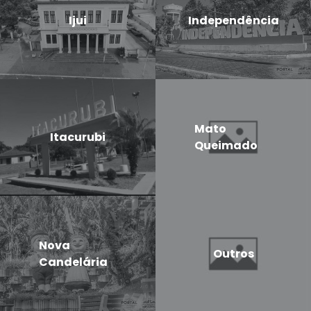
Ijui
Independência
Mato
Itacurubi
Queimado
Nova
Outros
Candelária