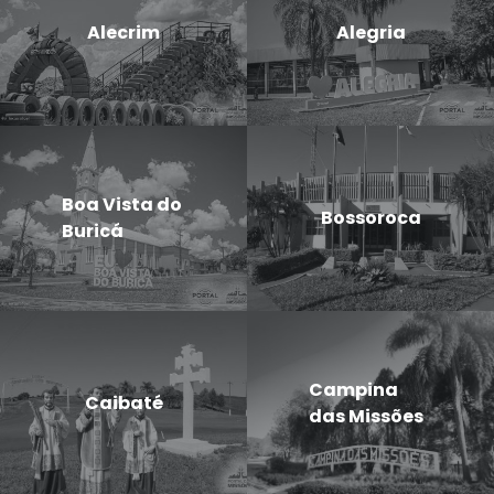
Alecrim
Alegria
Boa Vista do
Bossoroca
Buricá
Campina
Caibaté
das Missões