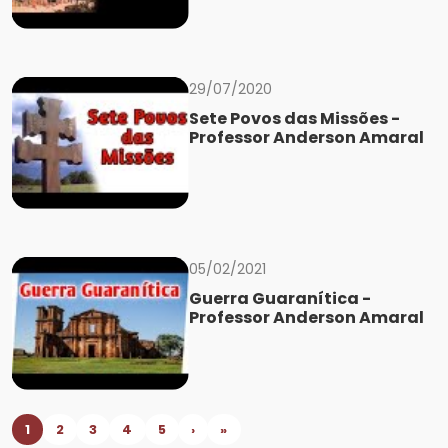
29/07/2020
Sete Povos das Missões -
Professor Anderson Amaral
05/02/2021
Guerra Guaranítica -
Professor Anderson Amaral
1
2
3
4
5
›
»