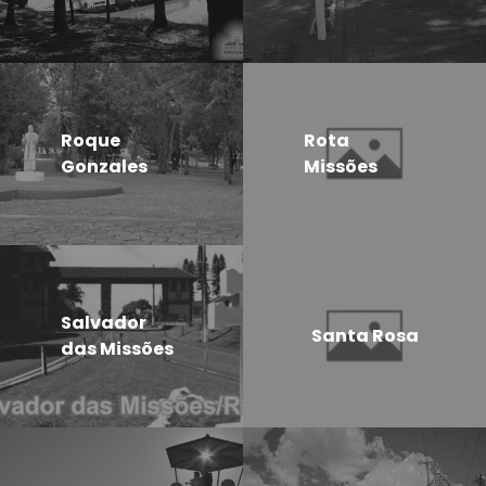
Roque
Rota
Gonzales
Missões
Salvador
Santa Rosa
das Missões