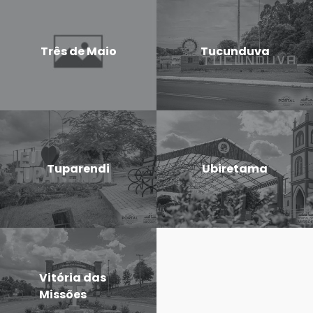
Três de Maio
Tucunduva
Tuparendi
Ubiretama
Vitória das
Missões