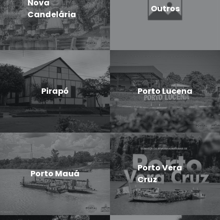
Nova
Outros
Candelária
Pirapó
Porto Lucena
Porto Vera
Porto Mauá
Cruz