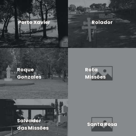
Porto Xavier
Rolador
Roque
Rota
Gonzales
Missões
Salvador
Santa Rosa
das Missões