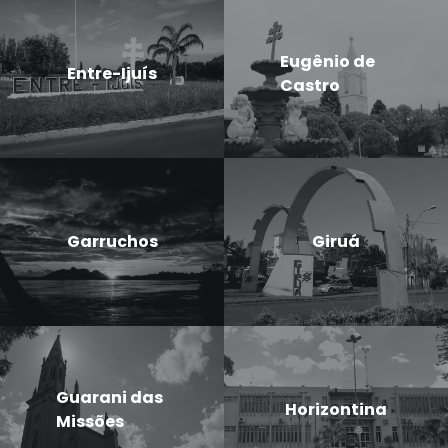
Eugênio de
Entre-Ijuís
Castro
Garruchos
Giruá
Guarani das
Horizontina
Missões