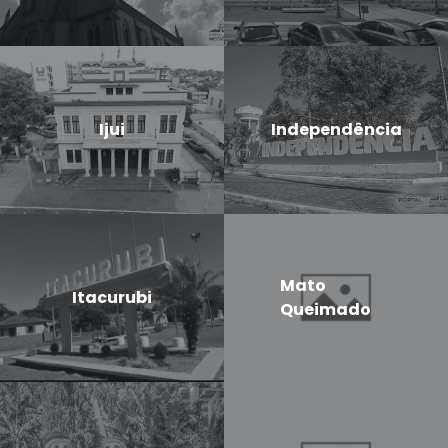
Ijui
Independência
Mato
Itacurubi
Queimado