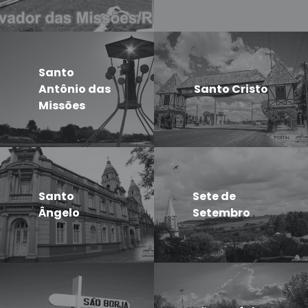
Santo
Antônio das
Santo Cristo
Missões
Santo
Sete de
Ângelo
Setembro