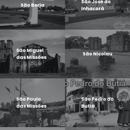
São José do
São Borja
Inhacorá
São Miguel
São Nicolau
das Missões
São Paulo
São Pedro do
das Missões
Butiá