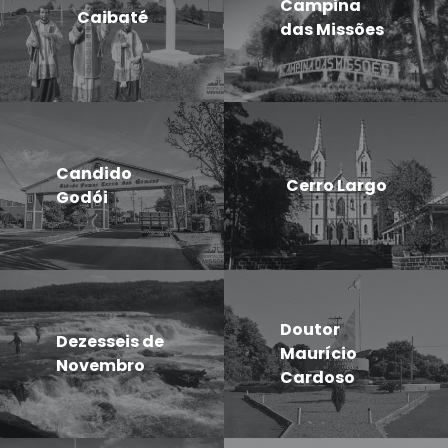
Campina
Caibaté
das Missões
Candido
Cerro Largo
Godói
Doutor
Dezesseis de
Maurício
Novembro
Cardoso