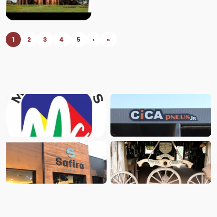
1
2
3
4
5
›
»