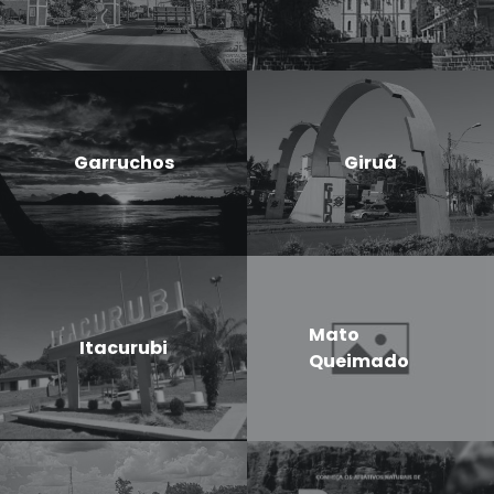
Garruchos
Giruá
Mato
Itacurubi
Queimado