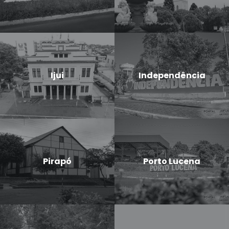
Ijui
Independência
Pirapó
Porto Lucena