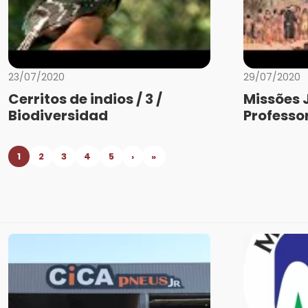
23/07/2020
29/07/2020
Cerritos de indios / 3 /
Missões 
Biodiversidad
Professo
1
2
3
4
5
›
»