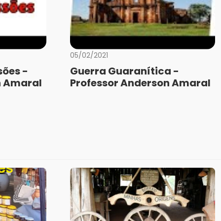
05/02/2021
sões -
Guerra Guaranítica -
n Amaral
Professor Anderson Amaral