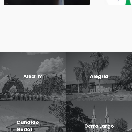
Alecrim
Alegria
Candido
Cerro Largo
Godói