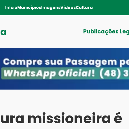
Início
Municípios
Imagens
Vídeos
Cultura
ga
Publicações Le
tura missioneira é