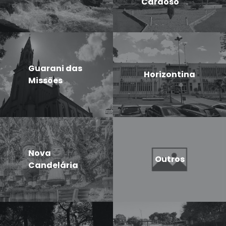
Cardoso
Guarani das
Horizontina
Missões
Nova
Outros
Candelária