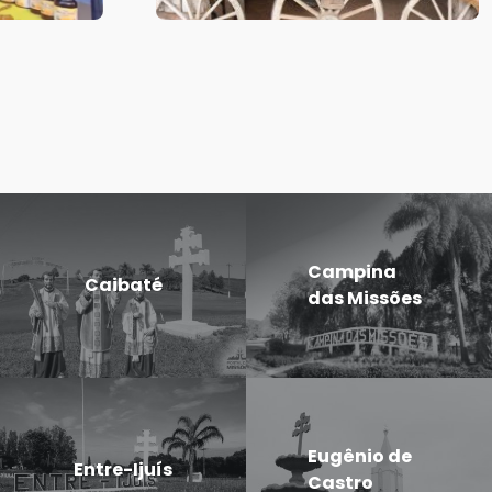
Campina
Caibaté
das Missões
Eugênio de
Entre-Ijuís
Castro