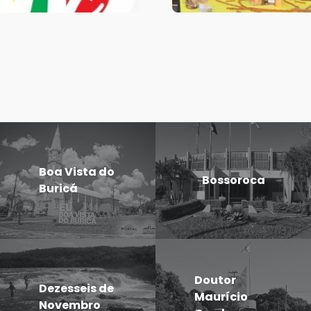
Boa Vista do
Bossoroca
Buricá
Doutor
Dezesseis de
Maurício
Novembro