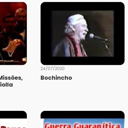
24/07/2020
Missões,
Bochincho
iolla