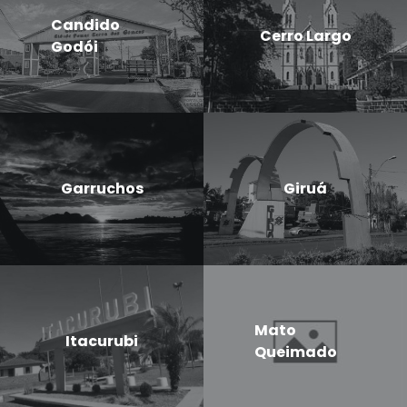
Candido
Cerro Largo
Godói
Garruchos
Giruá
Mato
Itacurubi
Queimado