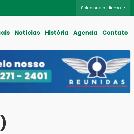
Selecione o idioma
gais
Notícias
História
Agenda
Contato
)