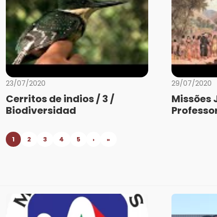
23/07/2020
29/07/2020
Cerritos de indios / 3 /
Missões 
Biodiversidad
Professo
1
2
3
4
5
›
»