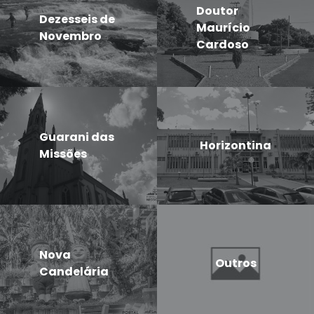
Doutor
Dezesseis de
Maurício
Novembro
Cardoso
Guarani das
Horizontina
Missões
Nova
Outros
Candelária