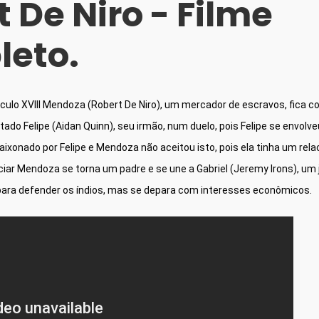
 De Niro - Filme
eto.
éculo XVIII Mendoza (Robert De Niro), um mercador de escravos, fica co
ado Felipe (Aidan Quinn), seu irmão, num duelo, pois Felipe se envolve
paixonado por Felipe e Mendoza não aceitou isto, pois ela tinha um rel
ciar Mendoza se torna um padre e se une a Gabriel (Jeremy Irons), um 
 para defender os índios, mas se depara com interesses econômicos.