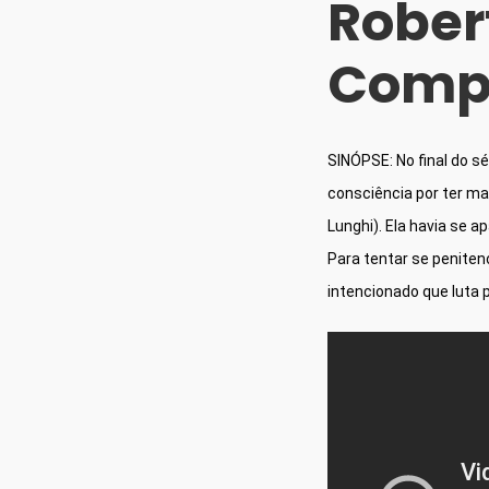
Robert
Compl
SINÓPSE: No final do s
consciência por ter mat
Lunghi). Ela havia se a
Para tentar se peniten
intencionado que luta