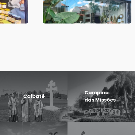
Campina
Caibaté
das Missões