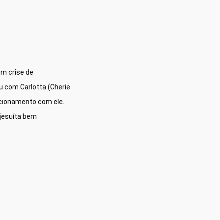
m crise de 
u com Carlotta (Cherie 
acionamento com ele. 
jesuíta bem 