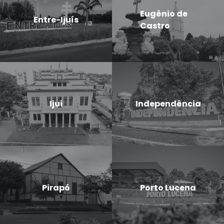
Eugênio de
Entre-Ijuís
Castro
Ijui
Independência
Pirapó
Porto Lucena