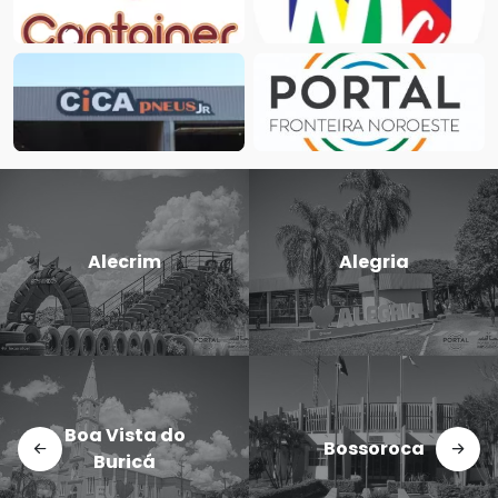
Candido
Alegria
Godói
Dezesseis de
Bossoroca
Novembro