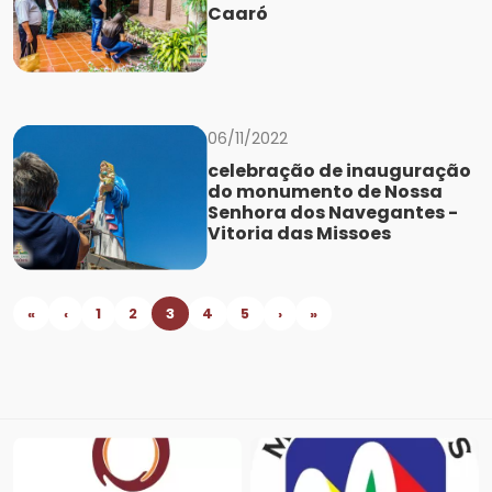
Caaró
06/11/2022
celebração de inauguração
do monumento de Nossa
Senhora dos Navegantes -
Vitoria das Missoes
«
‹
1
2
3
4
5
›
»