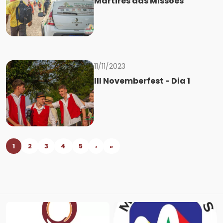
Mártires das Missões
11/11/2023
III Novemberfest - Dia 1
1
2
3
4
5
›
»