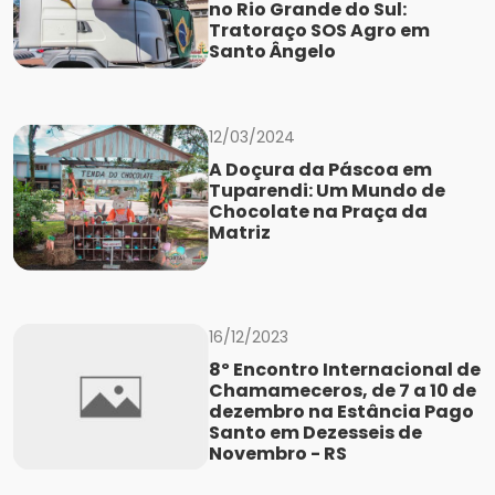
no Rio Grande do Sul:
Tratoraço SOS Agro em
Santo Ângelo
12/03/2024
A Doçura da Páscoa em
Tuparendi: Um Mundo de
Chocolate na Praça da
Matriz
16/12/2023
8º Encontro Internacional de
Chamameceros, de 7 a 10 de
dezembro na Estância Pago
Santo em Dezesseis de
Novembro - RS