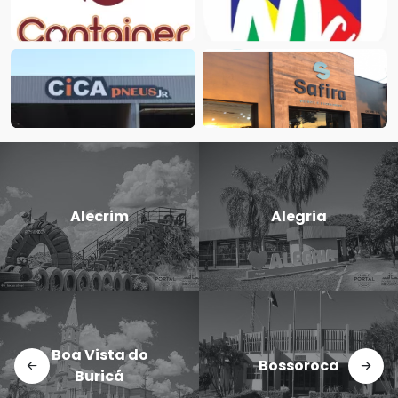
Candido
Alegria
Godói
Dezesseis de
Bossoroca
Novembro