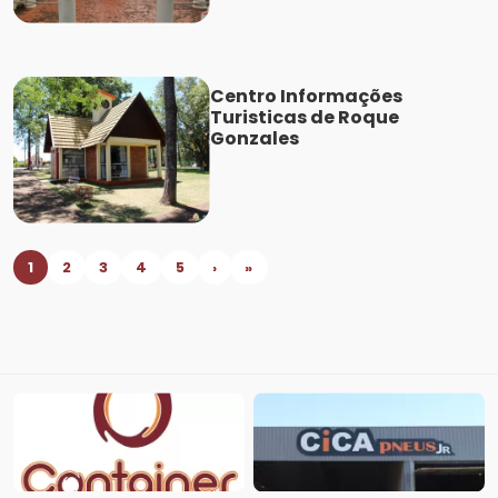
Centro Informações
Turisticas de Roque
Gonzales
1
2
3
4
5
›
»