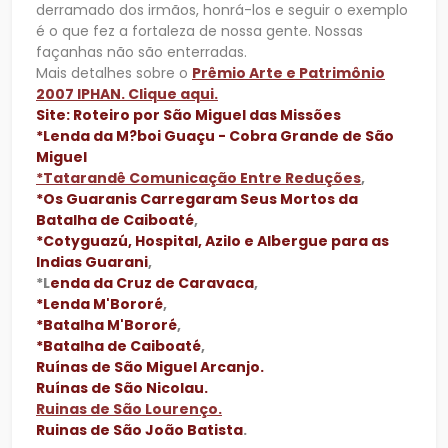
derramado dos irmãos, honrá-los e seguir o exemplo
é o que fez a fortaleza de nossa gente. Nossas
façanhas não são enterradas.
Mais detalhes sobre o
Prêmio Arte e Patrimônio
2007 IPHAN. Clique aqui.
Site: Roteiro por São Miguel das Missões
*Lenda da M?boi Guaçu - Cobra Grande de São
Miguel
*Tatarandê Comunicação Entre Reduções
,
*Os Guaranis Carregaram Seus Mortos da
Batalha de Caiboaté
,
*Cotyguazú, Hospital, Azilo e Albergue para as
Indias Guarani
,
*L
enda da Cruz de Caravaca
,
*Lenda M'Bororé
,
*Batalha M'Bororé
,
*Batalha de Caiboaté
,
Ruínas de São Miguel Arcanjo.
Ruínas de São Nicolau.
Ruinas de São Lourenço.
Ruinas de São João Batista
.