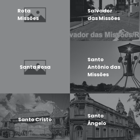
Rota
Salvador
Missões
das Missões
Santo
Santa Rosa
Antônio das
Missões
Santo
Santo Cristo
Ângelo