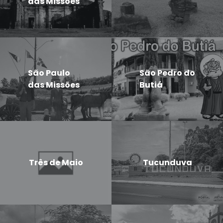
das Missões
São Paulo
São Pedro do
das Missões
Butiá
Três de Maio
Tucunduva