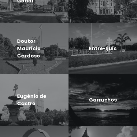
Godói
Doutor
Maurício
Entre-Ijuís
Cardoso
Eugênio de
Garruchos
Castro