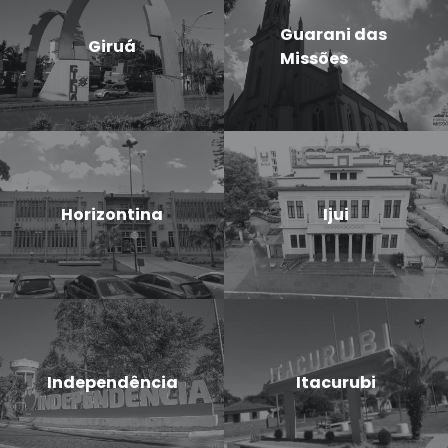
Guarani das
Giruá
Missões
Horizontina
Ijui
Independência
Itacurubi