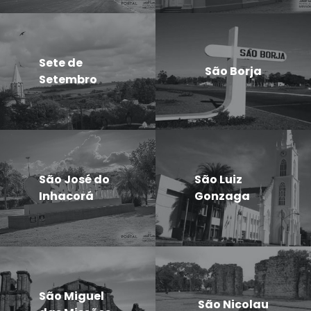
Sete de
São Borja
Setembro
São José do
São Luiz
Inhacorá
Gonzaga
São Miguel
São Nicolau