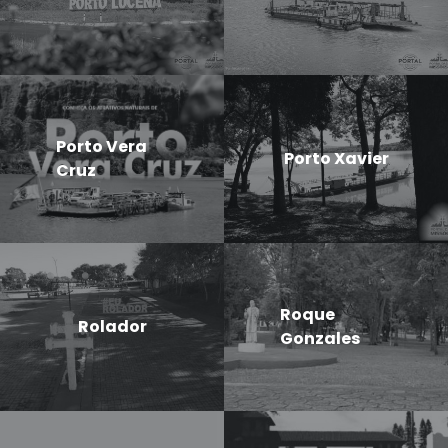
Porto Vera
Porto Xavier
Cruz
Roque
Rolador
Gonzales