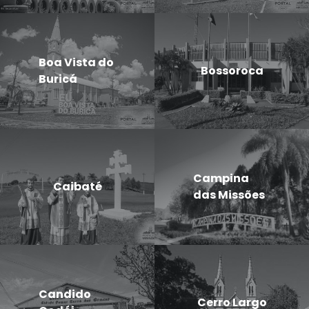
Boa Vista do
Bossoroca
Buricá
Campina
Caibaté
das Missões
Candido
Cerro Largo