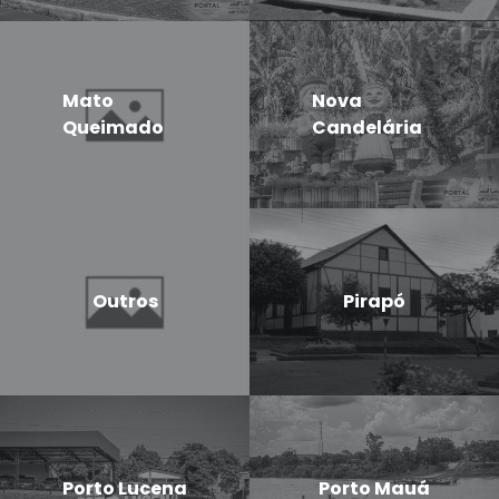
Mato
Nova
Queimado
Candelária
Outros
Pirapó
Porto Lucena
Porto Mauá