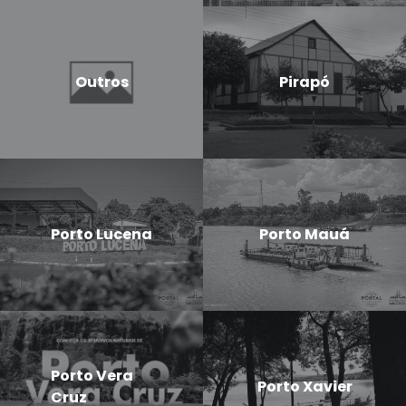
Outros
Pirapó
Porto Lucena
Porto Mauá
Porto Vera
Porto Xavier
Cruz