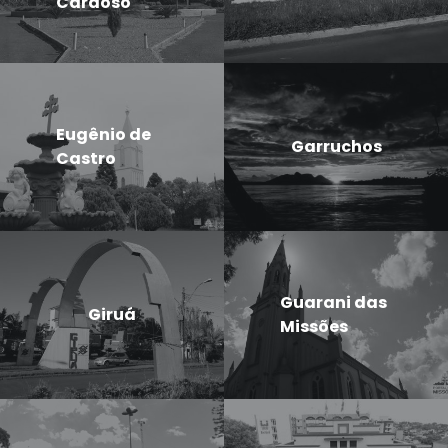
Cardoso
Eugênio de
Garruchos
Castro
Guarani das
Giruá
Missões