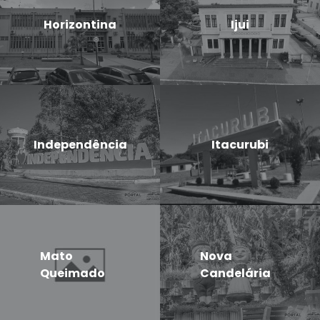
Horizontina
Ijui
Independência
Itacurubi
Mato
Nova
Queimado
Candelária