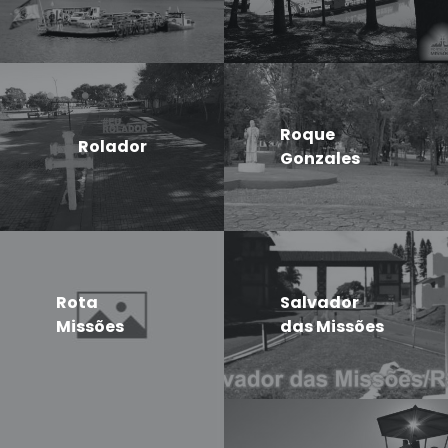
Roque
Rolador
Gonzales
Rota
Salvador
Missões
das Missões