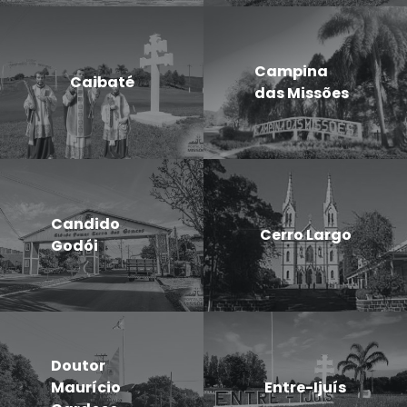
Campina
Caibaté
das Missões
Candido
Cerro Largo
Godói
Doutor
Maurício
Entre-Ijuís