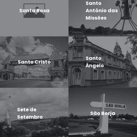
Santo
Santa Rosa
Antônio das
Missões
Santo
Santo Cristo
Ângelo
Sete de
São Borja
Setembro