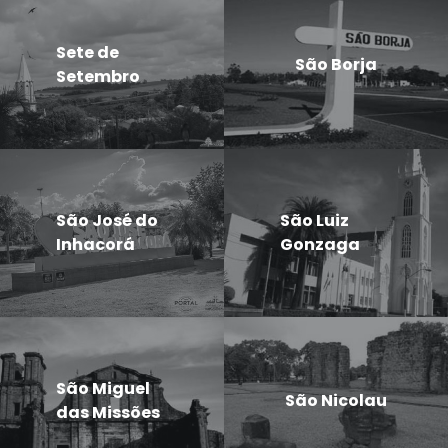
Sete de
São Borja
Setembro
São José do
São Luiz
Inhacorá
Gonzaga
São Miguel
São Nicolau
das Missões