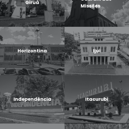
Giruá
Missões
Horizontina
Ijui
Independência
Itacurubi