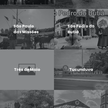
São Paulo
São Pedro do
das Missões
Butiá
Três de Maio
Tucunduva