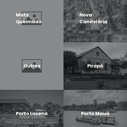
Mato
Nova
Queimado
Candelária
Outros
Pirapó
Porto Lucena
Porto Mauá