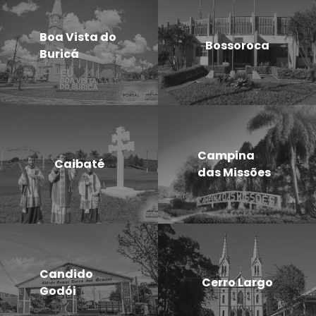
Boa Vista do
Bossoroca
Buricá
Campina
Caibaté
das Missões
Candido
Cerro Largo
Godói