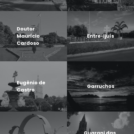
Doutor
Maurício
Entre-Ijuís
Cardoso
Eugênio de
Garruchos
Castro
Guarani das