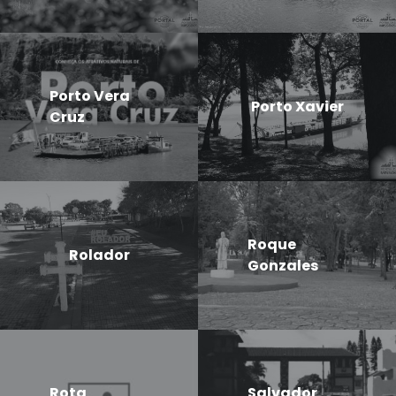
Porto Vera
Porto Xavier
Cruz
Roque
Rolador
Gonzales
Rota
Salvador