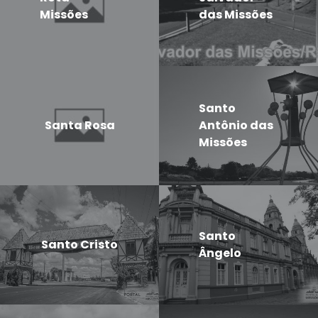
Missões
das Missões
Santo
Santa Rosa
Antônio das
Missões
Santo
Santo Cristo
Ângelo