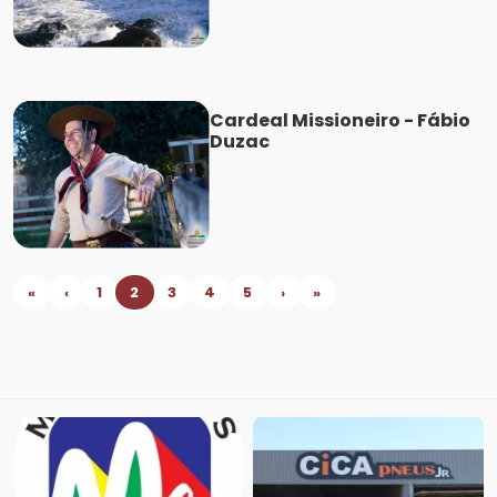
Cardeal Missioneiro - Fábio
Duzac
«
‹
1
2
3
4
5
›
»