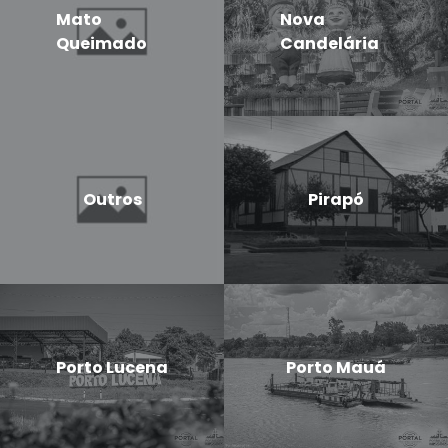
Mato
Nova
Queimado
Candelária
Outros
Pirapó
Porto Lucena
Porto Mauá