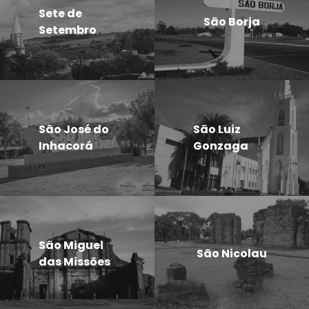
Sete de
São Borja
Setembro
São José do
São Luiz
Inhacorá
Gonzaga
São Miguel
São Nicolau
das Missões