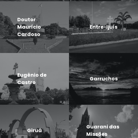
Doutor
Maurício
Entre-Ijuís
Cardoso
Eugênio de
Garruchos
Castro
Guarani das
Giruá
Missões