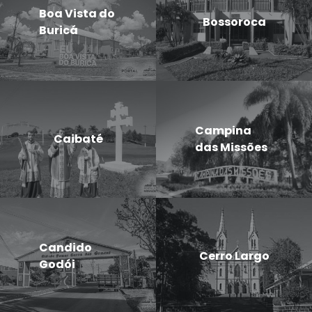
Boa Vista do
Bossoroca
Buricá
Campina
Caibaté
das Missões
Candido
Cerro Largo
Godói