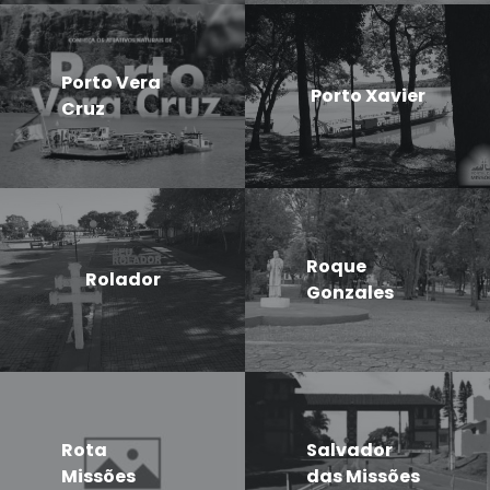
Porto Vera
Porto Xavier
Cruz
Roque
Rolador
Gonzales
Rota
Salvador
Missões
das Missões