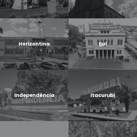
Horizontina
Ijui
Independência
Itacurubi