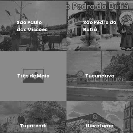
São Paulo
São Pedro do
das Missões
Butiá
Três de Maio
Tucunduva
Tuparendi
Ubiretama