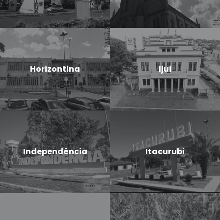
Horizontina
Ijui
Independência
Itacurubi