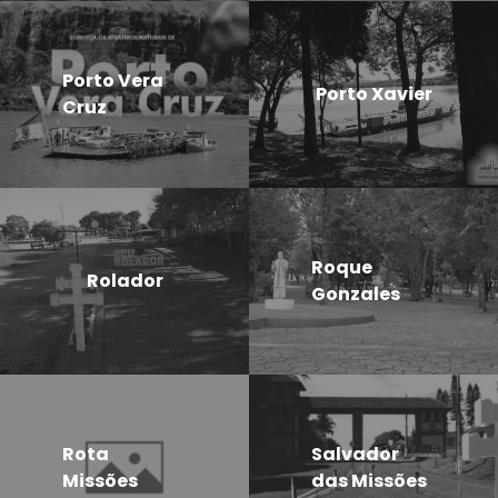
Porto Vera
Porto Xavier
Cruz
Roque
Rolador
Gonzales
Rota
Salvador
Missões
das Missões