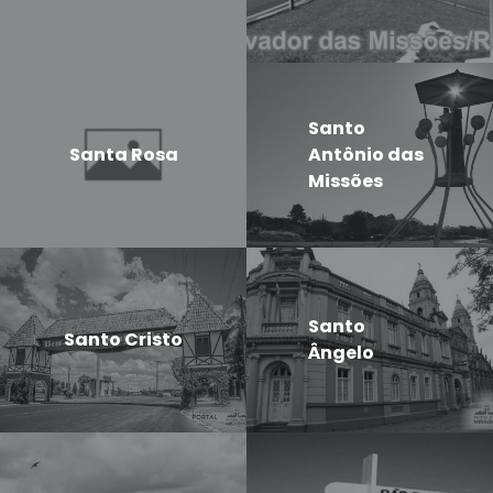
Santo
Santa Rosa
Antônio das
Missões
Santo
Santo Cristo
Ângelo