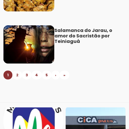
Salamanca do Jarau, o
amor do Sacristão por
Teiniaguá
1
2
3
4
5
›
»