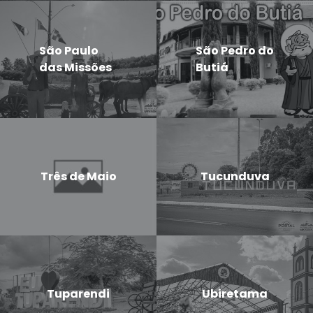
São Paulo
São Pedro do
das Missões
Butiá
Três de Maio
Tucunduva
Tuparendi
Ubiretama