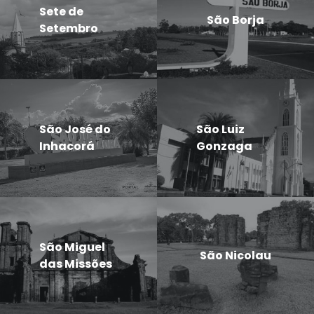
Sete de
São Borja
Setembro
São José do
São Luiz
Inhacorá
Gonzaga
São Miguel
São Nicolau
das Missões