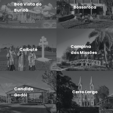
Boa Vista do
Bossoroca
Buricá
Campina
Caibaté
das Missões
Candido
Cerro Largo
Godói