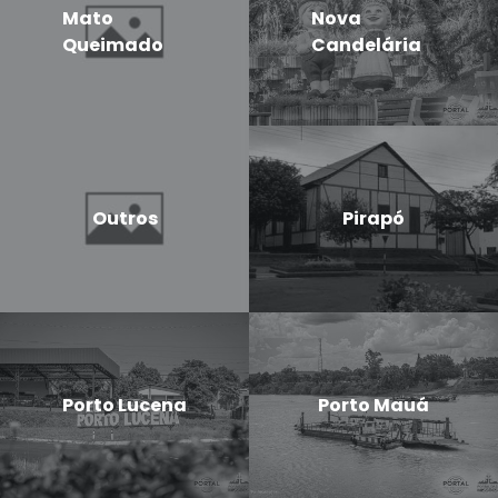
Mato
Nova
Queimado
Candelária
Outros
Pirapó
Porto Lucena
Porto Mauá