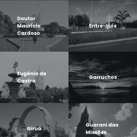
Doutor
Maurício
Entre-Ijuís
Cardoso
Eugênio de
Garruchos
Castro
Guarani das
Giruá
Missões