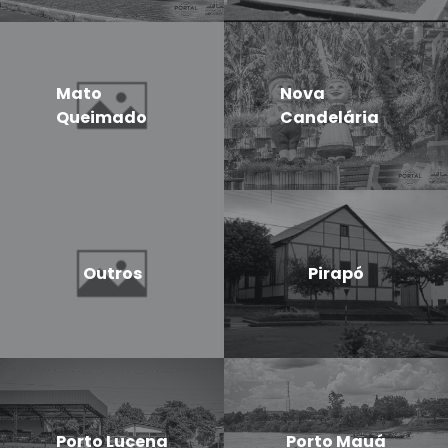
Mato
Nova
Queimado
Candelária
Outros
Pirapó
Porto Lucena
Porto Mauá