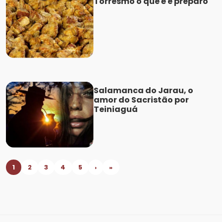
Torresmo o que é e preparo
Salamanca do Jarau, o
amor do Sacristão por
Teiniaguá
1
2
3
4
5
›
»