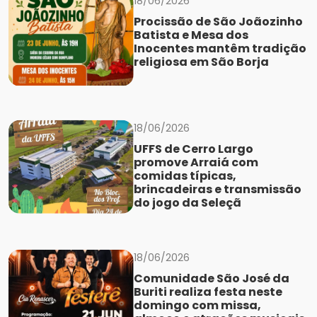
18/06/2026
Procissão de São Joãozinho
Batista e Mesa dos
Inocentes mantêm tradição
religiosa em São Borja
18/06/2026
UFFS de Cerro Largo
promove Arraiá com
comidas típicas,
brincadeiras e transmissão
do jogo da Seleçã
18/06/2026
Comunidade São José da
Buriti realiza festa neste
domingo com missa,