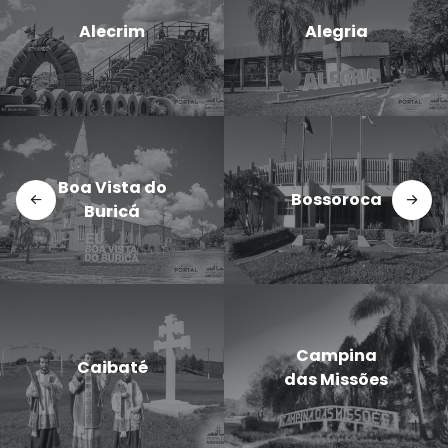
Candido
Cerro Largo
Godói
Doutor
Dezesseis de
Maurício
Novembro
Cardoso
Eugênio de
Entre-Ijuís
Castro