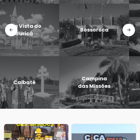
Doutor
Dezesseis de
Maurício
Novembro
Cardoso
Eugênio de
Entre-Ijuís
Castro