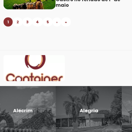
maio
1
2
3
4
5
›
»
Candido
Cerro Largo
Godói