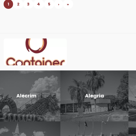
1
2
3
4
5
›
»
Candido
Cerro Largo
Godói