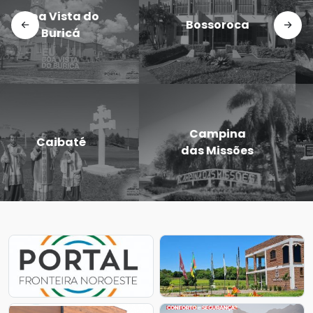
Doutor
Dezesseis de
Maurício
Novembro
Cardoso
Eugênio de
Entre-Ijuís
Castro