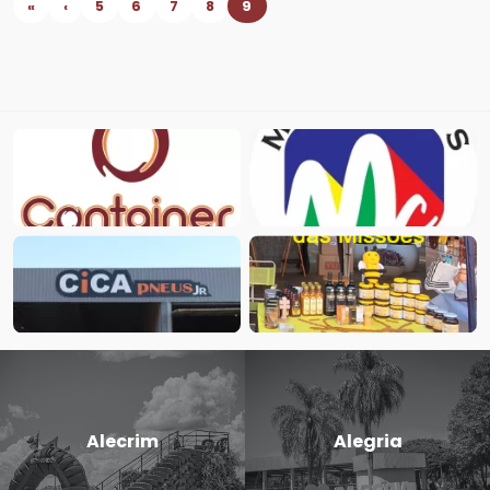
«
‹
5
6
7
8
9
Alecrim
Alegria