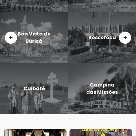
Boa Vista do
Bossoroca
Buricá
Campina
Caibaté
das Missões