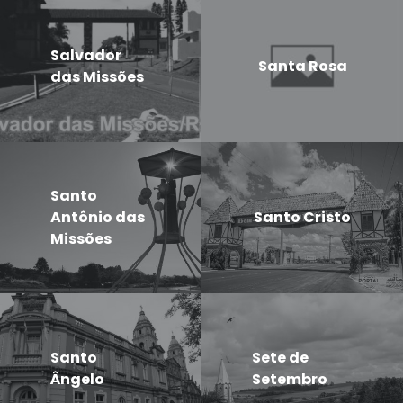
Salvador
Santa Rosa
das Missões
Santo
Antônio das
Santo Cristo
Missões
Santo
Sete de
Ângelo
Setembro