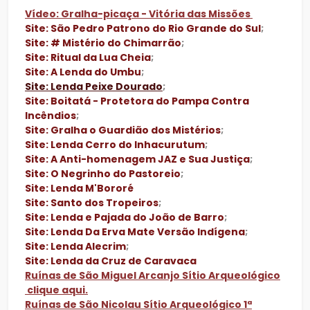
Vídeo: Gralha-picaça - Vitória das Missões
Site: São Pedro Patrono do Rio Grande do Sul
;
Site: # Mistério do Chimarrão
;
Site: Ritual da Lua Cheia
;
Site: A Lenda do Umbu
;
Site: Lenda Peixe Dourado
;
Site: Boitatá - Protetora do Pampa Contra
Incêndios
;
Site: Gralha o Guardião dos Mistérios
;
Site: Lenda Cerro do Inhacurutum
;
Site: A Anti-homenagem JAZ e Sua Justiça
;
Site: O Negrinho do Pastoreio
;
Site: Lenda M'Bororé
Site: Santo dos Tropeiros
;
Site: Lenda e Pajada do João de Barro
;
Site: Lenda Da Erva Mate Versão Indígena
;
Site: Lenda Alecrim
;
Site: Lenda da Cruz de Caravaca
Ruínas de São Miguel Arcanjo Sítio Arqueológico
clique aqui.
Ruínas de São Nicolau Sítio Arqueológico 1ª