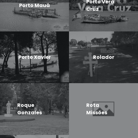
Porto Vera
Porto Mauá
Cruz
Porto Xavier
Rolador
Roque
Rota
Gonzales
Missões