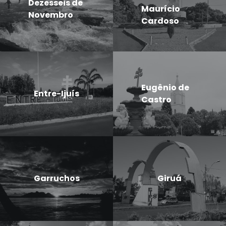
Dezesseis de
Maurício
Novembro
Cardoso
Eugênio de
Entre-Ijuís
Castro
Garruchos
Giruá