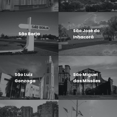
São José do
São Borja
Inhacorá
São Luiz
São Miguel
Gonzaga
das Missões