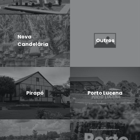
Nova
Outros
Candelária
Pirapó
Porto Lucena