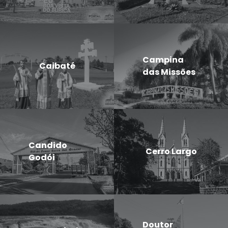
Campina
Caibaté
das Missões
Candido
Cerro Largo
Godói
Doutor