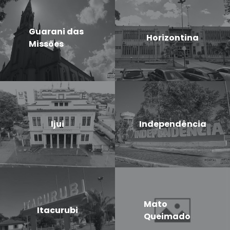
Guarani das
Horizontina
Missões
Ijui
Independência
Mato
Itacurubi
Queimado