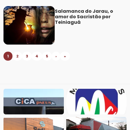
Salamanca do Jarau, o
amor do Sacristão por
Teiniaguá
1
2
3
4
5
›
»