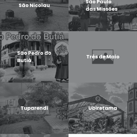
São Paulo
São Nicolau
das Missões
São Pedro do
Três de Maio
Butiá
Tuparendi
Ubiretama