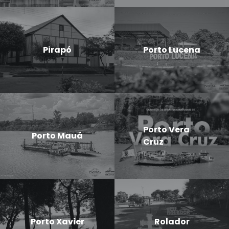
Pirapó
Porto Lucena
Porto Vera
Porto Mauá
Cruz
Porto Xavier
Rolador