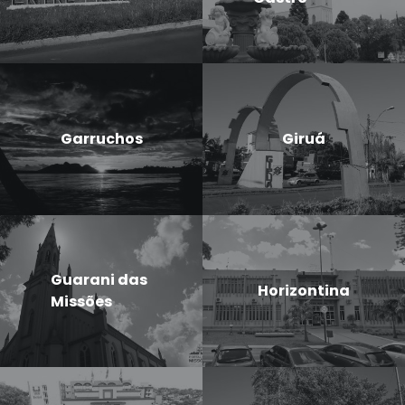
Garruchos
Giruá
Guarani das
Horizontina
Missões