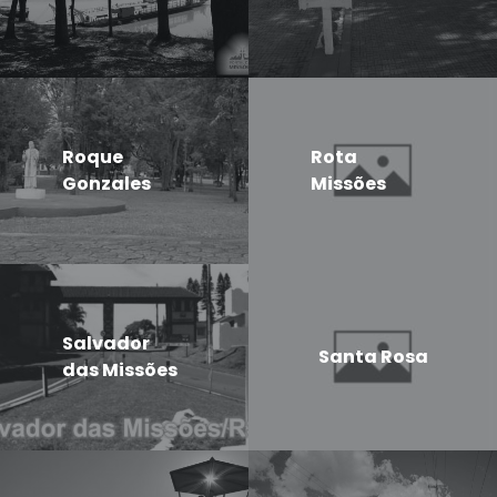
Roque
Rota
Gonzales
Missões
Salvador
Santa Rosa
das Missões