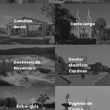
Candido
Cerro Largo
Godói
Doutor
Dezesseis de
Maurício
Novembro
Cardoso
Eugênio de
Entre-Ijuís
Castro