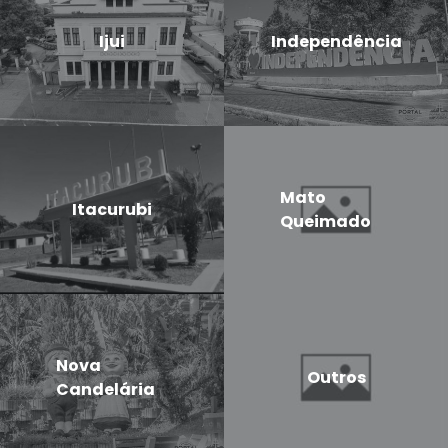
Ijui
Independência
Mato
Itacurubi
Queimado
Nova
Outros
Candelária