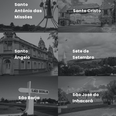
Santo
Antônio das
Santo Cristo
Missões
Santo
Sete de
Ângelo
Setembro
São José do
São Borja
Inhacorá