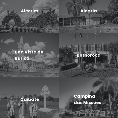
Alecrim
Alegria
Boa Vista do
Bossoroca
Buricá
Campina
Caibaté
das Missões