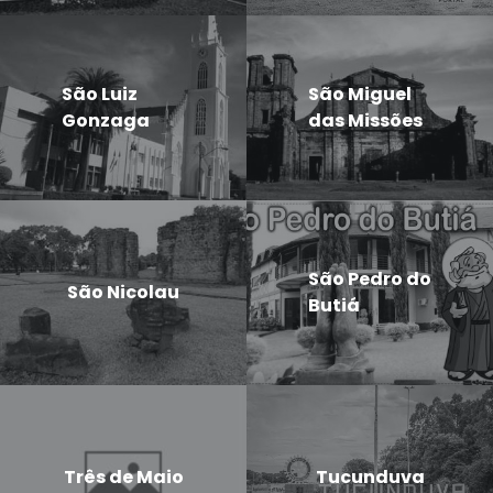
São Luiz
São Miguel
Gonzaga
das Missões
São Pedro do
São Nicolau
Butiá
Três de Maio
Tucunduva