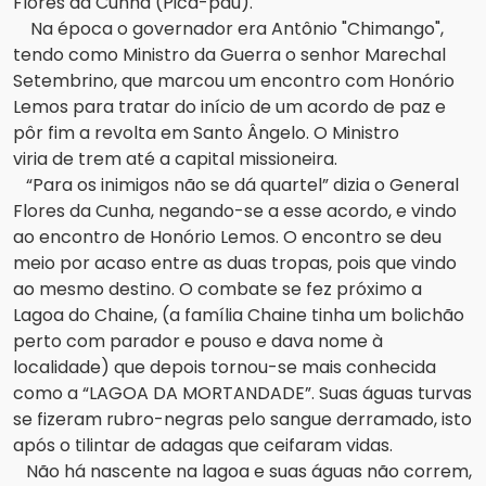
Flores da Cunha (Pica-pau).
Na época o governador era Antônio "Chimango",
tendo como Ministro da Guerra o senhor Marechal
Setembrino, que marcou um encontro com Honório
Lemos para tratar do início de um acordo de paz e
pôr fim a revolta em Santo Ângelo. O Ministro
viria de trem até a capital missioneira.
“Para os inimigos não se dá quartel” dizia o General
Flores da Cunha, negando-se a esse acordo, e vindo
ao encontro de Honório Lemos. O encontro se deu
meio por acaso entre as duas tropas, pois que vindo
ao mesmo destino. O combate se fez próximo a
Lagoa do Chaine, (a família Chaine tinha um bolichão
perto com parador e pouso e dava nome à
localidade) que depois tornou-se mais conhecida
como a “LAGOA DA MORTANDADE”. Suas águas turvas
se fizeram rubro-negras pelo sangue derramado, isto
após o tilintar de adagas que ceifaram vidas.
Não há nascente na lagoa e suas águas não correm,