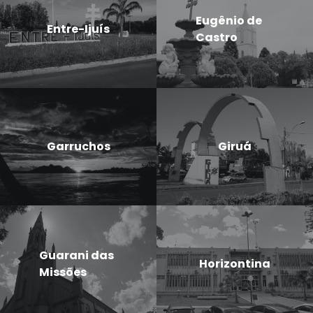
Eugênio de
Entre-Ijuís
Castro
Garruchos
Giruá
Guarani das
Horizontina
Missões