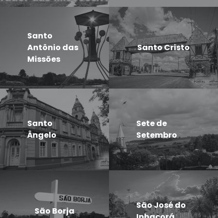
Santo
Antônio das
Santo Cristo
Missões
Santo
Sete de
Ângelo
Setembro
São José do
São Borja
Inhacorá