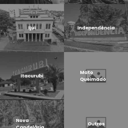
Ijui
Independência
Mato
Itacurubi
Queimado
Nova
Outros
Candelária