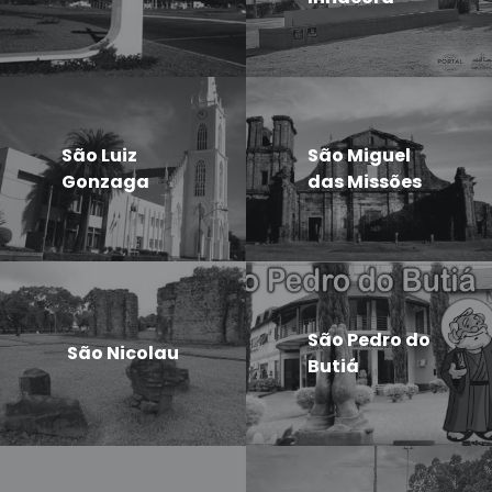
São Luiz
São Miguel
Gonzaga
das Missões
São Pedro do
São Nicolau
Butiá