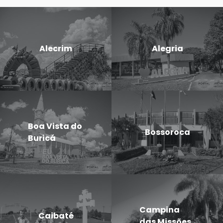
Alecrim
Alegria
Boa Vista do
Bossoroca
Buricá
Campina
Caibaté
das Missões