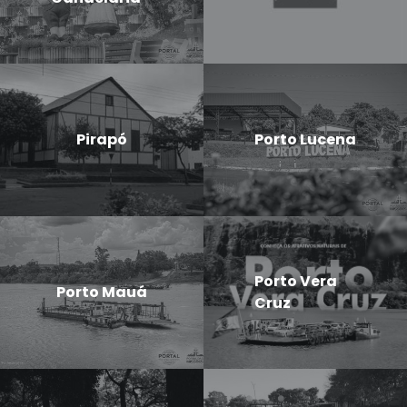
Pirapó
Porto Lucena
Porto Vera
Porto Mauá
Cruz