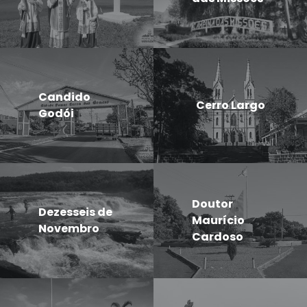
Candido
Cerro Largo
Godói
Doutor
Dezesseis de
Maurício
Novembro
Cardoso