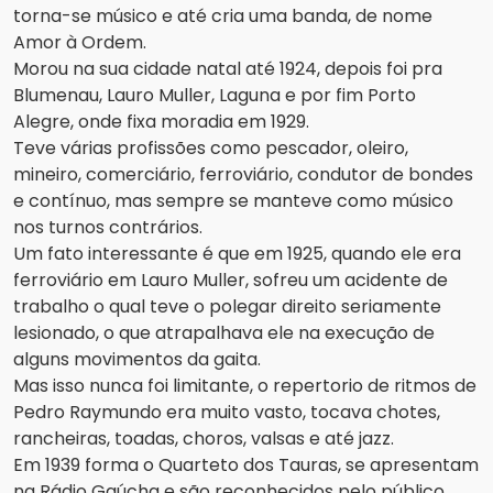
torna-se músico e até cria uma banda, de nome
Amor à Ordem.
Morou na sua cidade natal até 1924, depois foi pra
Blumenau, Lauro Muller, Laguna e por fim Porto
Alegre, onde fixa moradia em 1929.
Teve várias profissões como pescador, oleiro,
mineiro, comerciário, ferroviário, condutor de bondes
e contínuo, mas sempre se manteve como músico
nos turnos contrários.
Um fato interessante é que em 1925, quando ele era
ferroviário em Lauro Muller, sofreu um acidente de
trabalho o qual teve o polegar direito seriamente
lesionado, o que atrapalhava ele na execução de
alguns movimentos da gaita.
Mas isso nunca foi limitante, o repertorio de ritmos de
Pedro Raymundo era muito vasto, tocava chotes,
rancheiras, toadas, choros, valsas e até jazz.
Em 1939 forma o Quarteto dos Tauras, se apresentam
na Rádio Gaúcha e são reconhecidos pelo público,