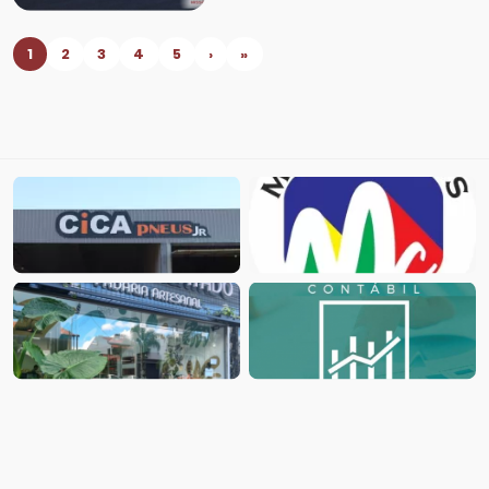
1
2
3
4
5
›
»