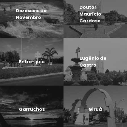
Doutor
Dezesseis de
Maurício
Novembro
Cardoso
Eugênio de
Entre-Ijuís
Castro
Garruchos
Giruá