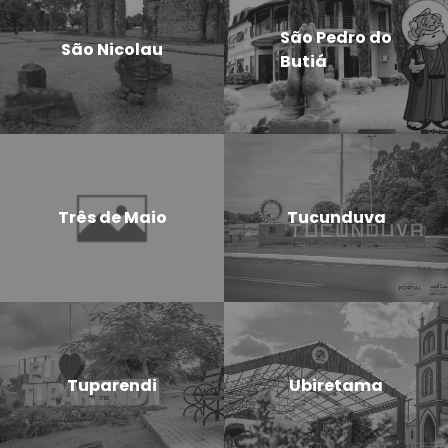
São Pedro do
São Nicolau
Butiá
Três de Maio
Tucunduva
Tuparendi
Ubiretama