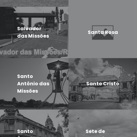
Salvador
Santa Rosa
das Missões
Santo
Antônio das
Santo Cristo
Missões
Santo
Sete de