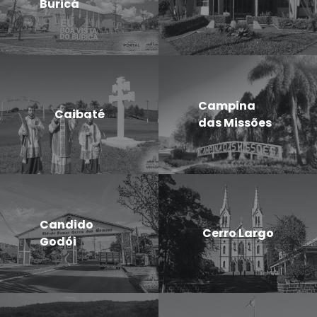
Buricá
Campina
Caibaté
das Missões
Candido
Cerro Largo
Godói