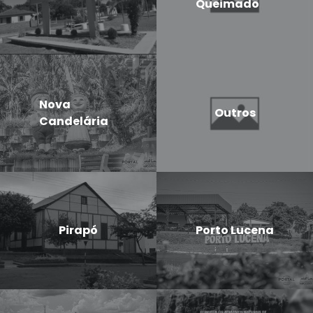
Queimado
Nova
Outros
Candelária
Pirapó
Porto Lucena