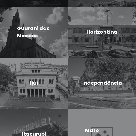
Guarani das
Horizontina
Missões
Ijui
Independência
Mato
Itacurubi