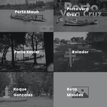
Porto Vera
Porto Mauá
Cruz
Porto Xavier
Rolador
Roque
Rota
Gonzales
Missões