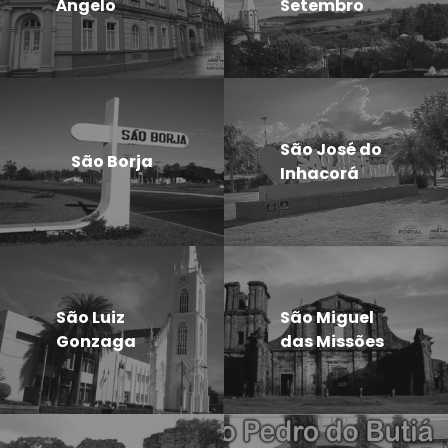
Ângelo
Setembro
São José do
São Borja
Inhacorá
São Luiz
São Miguel
Gonzaga
das Missões