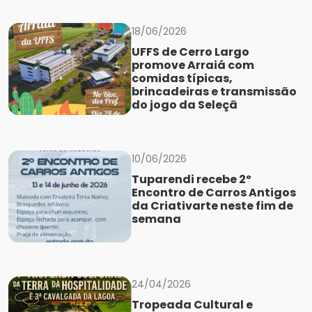
18/06/2026
UFFS de Cerro Largo
promove Arraiá com
comidas típicas,
brincadeiras e transmissão
do jogo da Seleçã
10/06/2026
Tuparendi recebe 2º
Encontro de Carros Antigos
da Criativarte neste fim de
semana
24/04/2026
Tropeada Cultural e