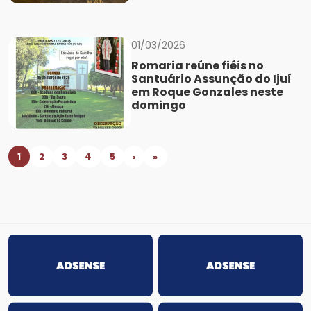
01/03/2026
Romaria reúne fiéis no
Santuário Assunção do Ijuí
em Roque Gonzales neste
domingo
1
2
3
4
5
›
»