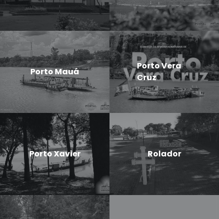
Porto Vera
Porto Mauá
Cruz
Porto Xavier
Rolador