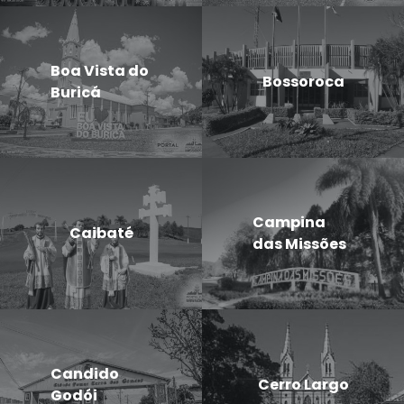
Boa Vista do
Bossoroca
Buricá
Campina
Caibaté
das Missões
Candido
Cerro Largo
Godói