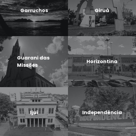
Garruchos
Giruá
Guarani das
Horizontina
Missões
Ijui
Independência