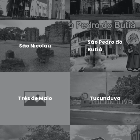
São Pedro do
São Nicolau
Butiá
Três de Maio
Tucunduva