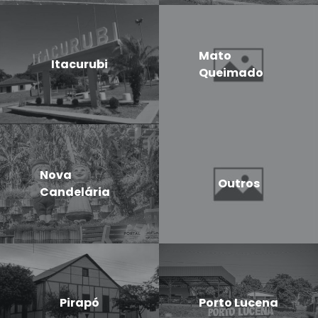
Mato
Itacurubi
Queimado
Nova
Outros
Candelária
Pirapó
Porto Lucena