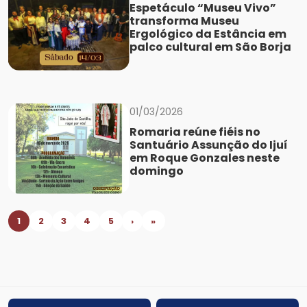
Espetáculo “Museu Vivo”
transforma Museu
Ergológico da Estância em
palco cultural em São Borja
01/03/2026
Romaria reúne fiéis no
Santuário Assunção do Ijuí
em Roque Gonzales neste
domingo
1
2
3
4
5
›
»