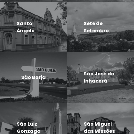
Santo
Sete de
Ângelo
Setembro
São José do
São Borja
Inhacorá
São Luiz
São Miguel
Gonzaga
das Missões