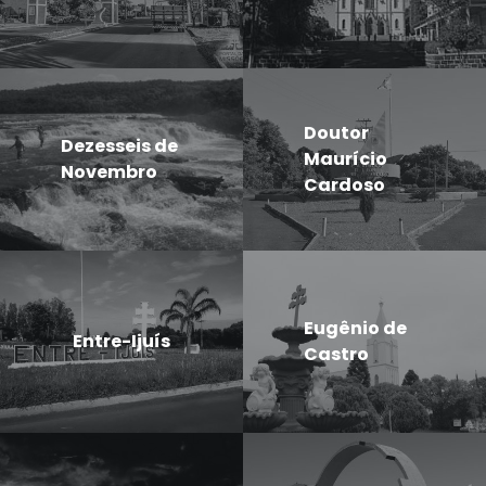
Doutor
Dezesseis de
Maurício
Novembro
Cardoso
Eugênio de
Entre-Ijuís
Castro