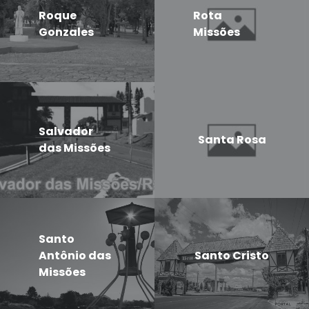
Roque
Rota
Gonzales
Missões
Salvador
Santa Rosa
das Missões
Santo
Antônio das
Santo Cristo
Missões