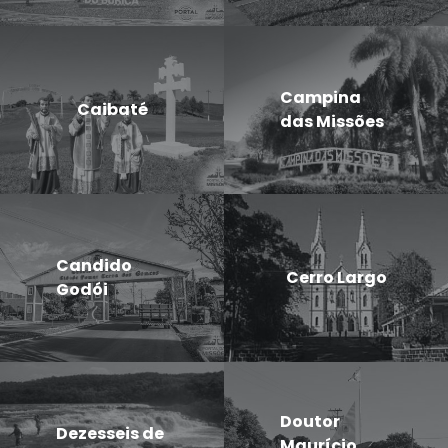
Campina
Caibaté
das Missões
Candido
Cerro Largo
Godói
Doutor
Dezesseis de
Maurício