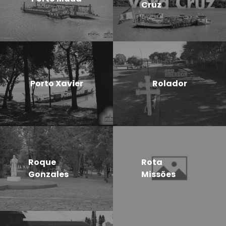
Cruz
Porto Xavier
Rolador
Roque
Rota
Gonzales
Missões