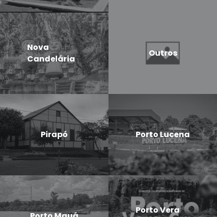
Nova
Outros
Candelária
Pirapó
Porto Lucena
Porto Vera
Porto Mauá