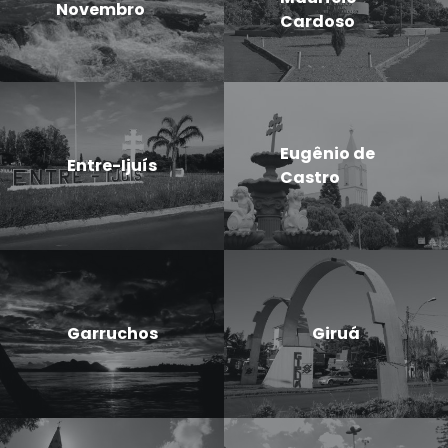
Novembro
Cardoso
Eugênio de
Entre-Ijuís
Castro
Garruchos
Giruá