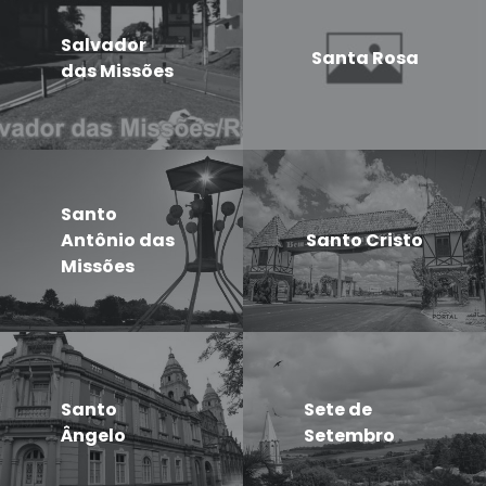
Salvador
Santa Rosa
das Missões
Santo
Antônio das
Santo Cristo
Missões
Santo
Sete de
Ângelo
Setembro