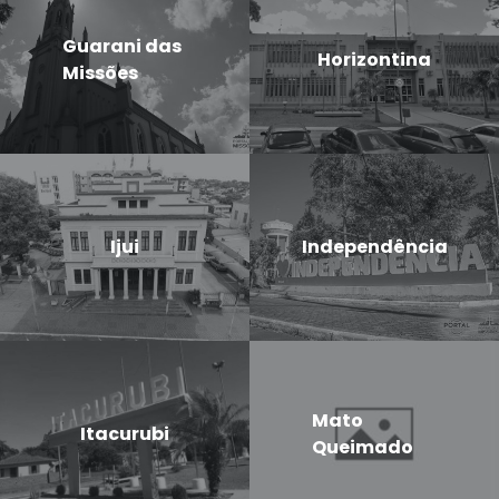
Guarani das
Horizontina
Missões
Ijui
Independência
Mato
Itacurubi
Queimado