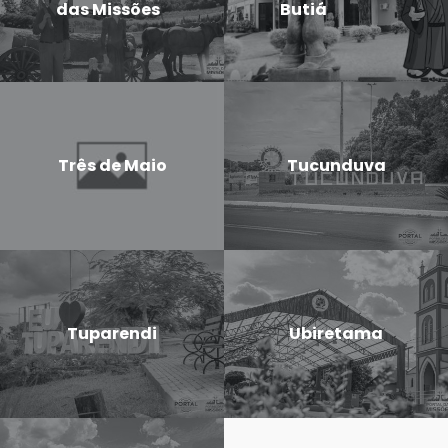
das Missões
Butiá
Três de Maio
Tucunduva
Tuparendi
Ubiretama