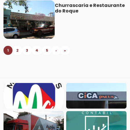
Churrascaria e Restaurante
do Roque
1
2
3
4
5
›
»