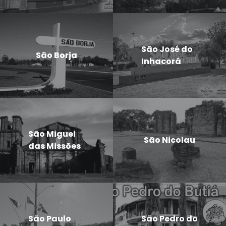
São José do
São Borja
Inhacorá
São Miguel
São Nicolau
das Missões
São Paulo
São Pedro do