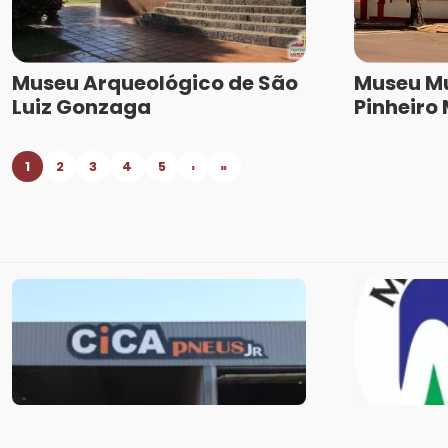
Museu Arqueológico de São
Museu Mu
Luiz Gonzaga
Pinheiro
1
2
3
4
5
›
»