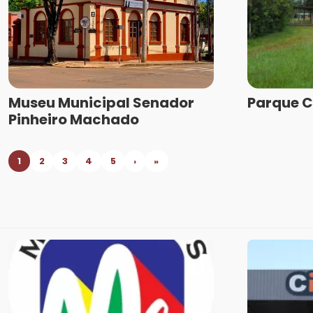
Museu Municipal Senador
Parque C
Pinheiro Machado
1
2
3
4
5
›
»