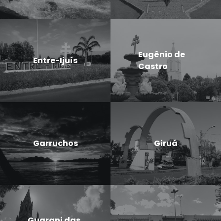
Eugênio de
Entre-Ijuís
Castro
Garruchos
Giruá
Guarani das